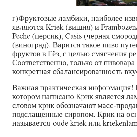
г)Фруктовые ламбики, наиболее изв
являются Kriek (вишня) и Frambozen
Peche (персик), Casis (черная сморо
(виноград). Варится такое пиво пут
фруктов в Гёз, с целью смягчения ре
Соответственно, только от пивовара 
конкретная сбалансированность вку
Важная практическая информация! Н
котором написано Крик является л
словом крик обозначают масс-прода
подслащенные сиропом. Крик на ос
называется oude kriek или kriekenlam