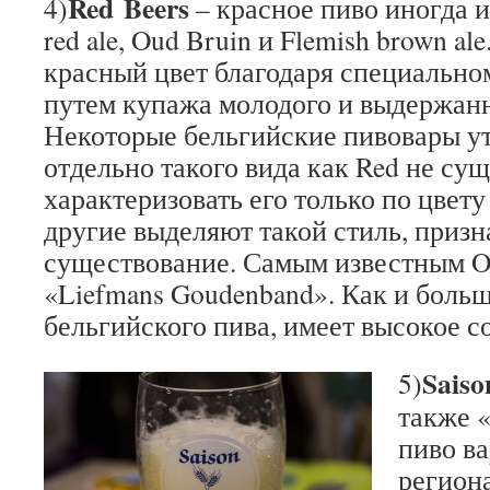
Red Beers
4)
– красное пиво иногда и
red ale, Oud Bruin и Flemish brown al
красный цвет благодаря специально
путем купажа молодого и выдержанн
Некоторые бельгийские пивовары у
отдельно такого вида как Red не сущ
характеризовать его только по цвет
другие выделяют такой стиль, призн
существование. Самым известным Ou
«Liefmans Goudenband». Как и боль
бельгийского пива, имеет высокое с
Sais
5)
также 
пиво ва
регион