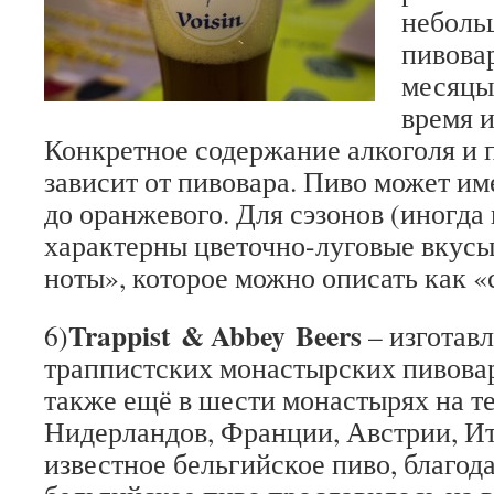
неболь
пивова
месяцы 
время и
Конкретное содержание алкоголя и 
зависит от пивовара. Пиво может име
до оранжевого. Для сэзонов (иногда
характерны цветочно-луговые вкусы
ноты», которое можно описать как «
Trappist & Abbey Beers
6)
– изготавл
траппистских монастырских пивовар
также ещё в шести монастырях на т
Нидерландов, Франции, Австрии, И
известное бельгийское пиво, благод