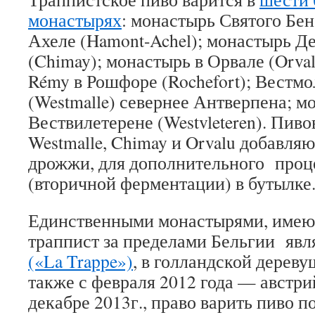
монастырях
: монастырь Святого Бе
Ахеле (Hamont-Achel); монастырь 
(Chimay); монастырь в Орвале (Orval
Rémy в Рошфоре (Rochefort); Вестм
(Westmalle) севернее Антверпена; м
Вествилетерене (Westvleteren). Пив
Westmalle, Chimay и Orvalu добавляю
дрожжи, для дополнительного проц
(вторичной ферментации) в бутылке
Единственными монастырями, имею
траппист за пределами Бельгии явл
(«La Trappe»)
, в голландской деревуш
также с февраля 2012 года — австрий
декабре 2013г., право варить пиво п