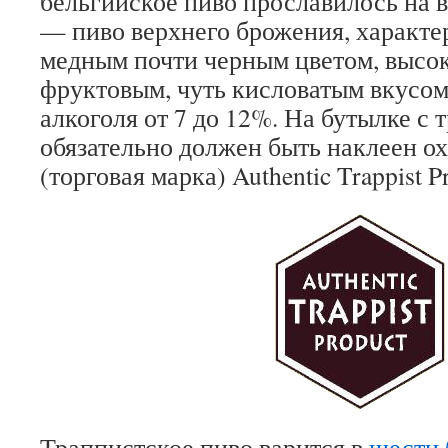
бельгийское пиво прославилось на 
— пиво верхнего брожения, характе
медным почти черным цветом, высок
фруктовым, чуть кисловатым вкусо
алкоголя от 7 до 12%. На бутылке с
обязательно должен быть наклеен о
(торговая марка) Authentic Trappist P
Траппистское пиво варится в
шести 