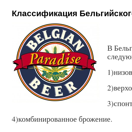
Классификация Бельгийског
В Бель
следую
1)низо
2)верх
3)спон
4)комбинированное брожение.