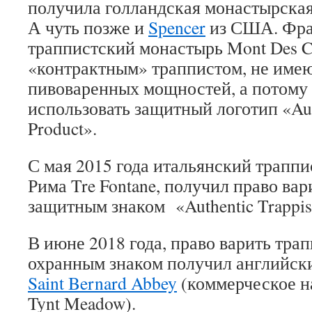
получила голландская монастырска
А чуть позже и
Spencer
из США. Фра
траппистский монастырь Mont Des C
«контрактным» траппистом, не име
пивоваренных мощностей, а потому 
использовать защитный логотип «Auth
Product».
С мая 2015 года итальянский трапп
Рима Tre Fontane, получил право вар
защитным знаком «Authentic Trappist
В июне 2018 года, право варить тра
охранным знаком получил английск
Saint Bernard Abbey
(коммерческое н
Tynt Meadow).