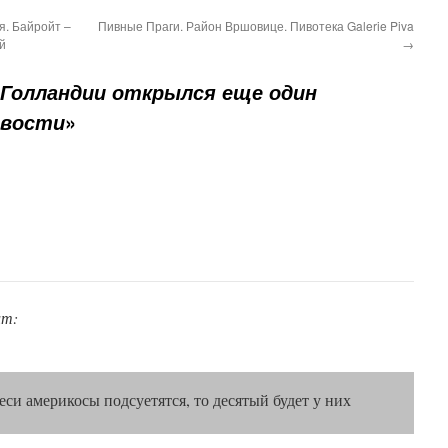
. Байройт –
Пивные Праги. Район Вршовице. Пивотека Galerie Piva
й
→
 Голландии открылся еще один
»
овости
ит:
 еси америкосы подсуетятся, то десятый будет у них