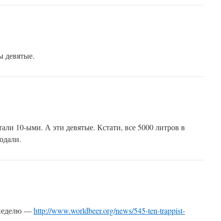
ы девятые.
али 10-ыми. А эти девятые. Кстати, все 5000 литров в
одали.
неделю —
http://www.worldbeer.org/news/545-ten-trappist-