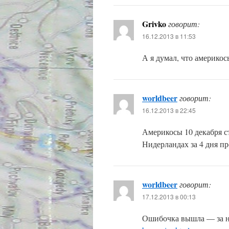
Grivko
говорит:
16.12.2013 в 11:53
А я думал, что америкос
worldbeer
говорит:
16.12.2013 в 22:45
Америкосы 10 декабря ст
Нидерландах за 4 дня пр
worldbeer
говорит:
17.12.2013 в 00:13
Ошибочка вышла — за 