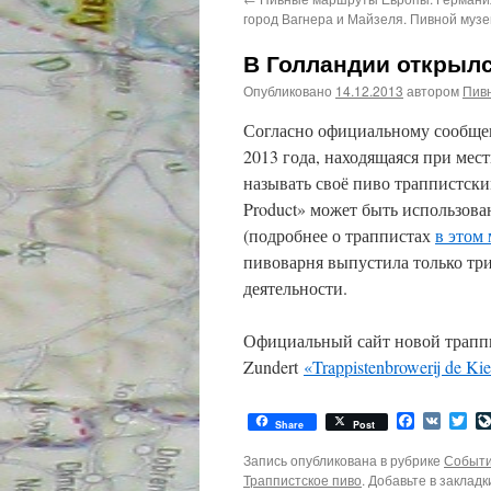
город Вагнера и Майзеля. Пивной музе
В Голландии открылс
Опубликовано
14.12.2013
автором
Пив
Согласно официальному сообщени
2013 года, находящаяся при местн
называть своё пиво траппистски
Product» может быть использова
(подробнее о траппистах
в этом
пивоварня выпустила только три
деятельности.
Официальный сайт новой траппи
Zundert
«Trappistenbrowerij de Kie
Facebook
VK
Twi
Share
Post
Запись опубликована в рубрике
Событи
Траппистское пиво
. Добавьте в заклад