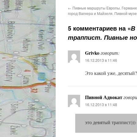
←
Пивные маршруты Европы. Германия
город Вагнера и Майзеля. Пивной музе
5 комментариев на «
В
траппист. Пивные н
Grivko
говорит:
16.12.2013 в 11:46
Это какой уже, десятый?
Пивной Адвокат
говор
16.12.2013 в 11:48
это девятый траппист)))