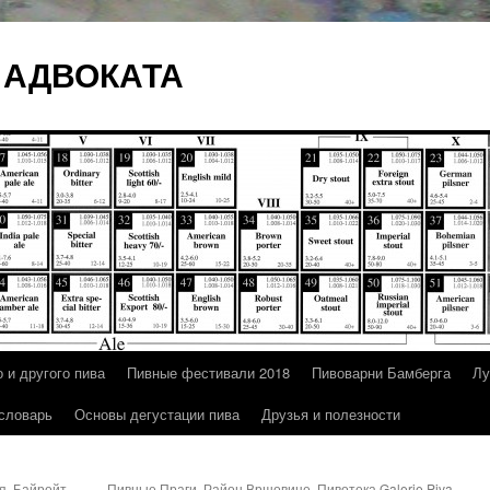
 АДВОКАТА
 и другого пива
Пивные фестивали 2018
Пивоварни Бамберга
Лу
 словарь
Основы дегустации пива
Друзья и полезности
. Байройт –
Пивные Праги. Район Вршовице. Пивотека Galerie Piva