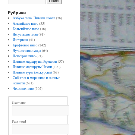
Рубрики
Азбука пива. Пивная школа
(76)
Английское пиво
(35)
Бельгийское пиво
(36)
Дегустация пива
(91)
Интервью
(41)
Крафтовое пиво
(242)
Лучшее пиво мира
(64)
Немецкое пиво
(91)
Пивные маршруты Германии
(57)
Пивные маршруты Чехии
(190)
Пивные туры (экскурсии)
(68)
События в мире пива и пивные
новости
(681)
Чешское пиво
(302)
Username
Password