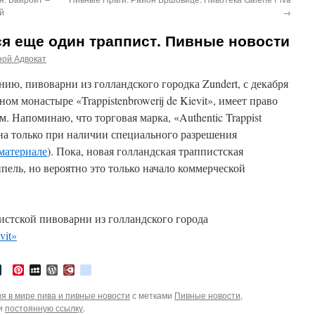
й
→
я еще один траппист. Пивные новости
ной Адвокат
ю, пивоварни из голландского городка Zundert, с декабря
ом монастыре «Trappistenbrowerij de Kievit», имеет право
м.
Напоминаю, что торговая марка, «Authentic Trappist
на только при наличии специального разрешения
 материале
). Пока, новая голландская траппистская
пель, но вероятно это только начало коммерческой
стской пивоварни из голландского города
vit»
tter
LiveJournal
Pinterest
MySpace
WordPress
Diary.Ru
google_bookmarks
я в мире пива и пивные новости
с метками
Пивные новости
,
ки
постоянную ссылку
.