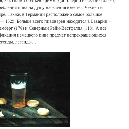
я, как сказки братьев Гримм. Достоверно известно только,
ребления пива на душу населения вместе с Чехией и
ре. Также, в Германии расположено самое большое
— 1325. Больше всего пивоварен находится в Баварии –
емберг (178) и Северный Рейн-Вестфалия (118). А всё
сификация немецкого пива предмет непрекращающихся
легенды, легенды…