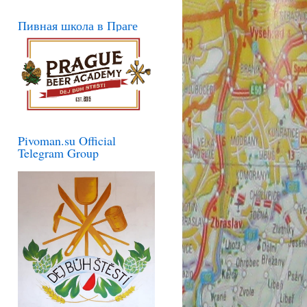
Пивная школа в Праге
Pivoman.su Official
Telegram Group