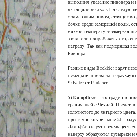
выполнил указание пивовара и н
вытащили во двор. На следующе
с замерзшим пивом, стоящие во д
бочки среди замерзшей воды, ес
низкой температуре замерзания 
заставили попробовать загадочн
награду. Так как подмерзшая во
Бокбира.
Разные виды Bockbier варят изве
немецкие пивовары и браухаузы
Salvator от Paulaner.
Dampfbier
5)
– это традиционное
граничащей с Чехией. Представл
золотистого до янтарного цвета
при температуре выше 21 градуса
Дампфбир варят преимущественн
наверху образуются пузырьки и