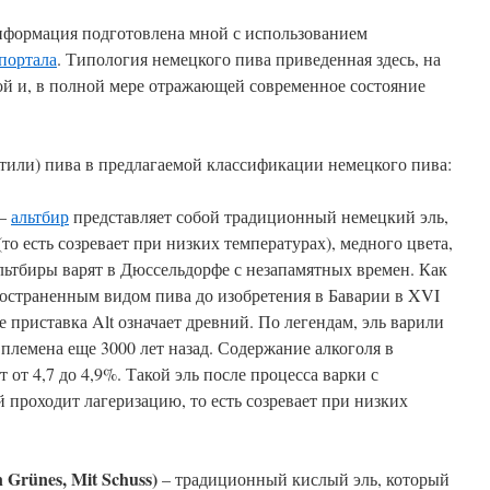
информация подготовлена мной с использованием
портала
. Типология немецкого пива приведенная здесь, на
ной и, в полной мере отражающей современное состояние
тили) пива в предлагаемой классификации немецкого пива:
–
альтбир
представляет собой традиционный немецкий эль,
о есть созревает при низких температурах), медного цвета,
льтбиры варят в Дюссельдорфе с незапамятных времен. Как
ространенным видом пива до изобретения в Баварии в XVI
е приставка Alt означает древний. По легендам, эль варили
 племена еще 3000 лет назад. Содержание алкоголя в
 от 4,7 до 4,9%. Такой эль после процесса варки с
проходит лагеризацию, то есть созревает при низких
in Grünes, Mit Schuss)
– традиционный кислый эль, который