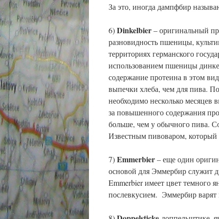
За это, иногда дампфбир назыв
Dinkelbier
6)
– оригинальный пре
разновидность пшеницы, культив
территориях германского госуда
использованием пшеницы динке
содержание протеина в этом вид
выпечки хлеба, чем для пива. 
необходимо несколько месяцев в
за повышенного содержания про
больше, чем у обычного пива. С
Известным пивоваром, который 
Emmerbier
7)
– еще один ориги
основой для Эммербир служит 
Emmerbier имеет цвет темного 
послевкусием. Эммербир варят в
Doppelsticke
8)
доппельштике, яв