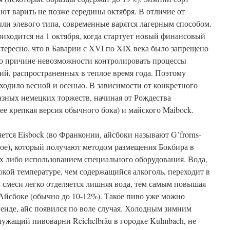
ют варить не позже середины октября. В отличие от
ыли элевого типа, современные варятся лагерным способом.
иходится на 1 октября, когда стартует новый финансовый
тересно, что в Баварии с XVI по XIX века было запрещено
по причине невозможности контролировать процессы
ий, распространенных в теплое время года. Поэтому
ходило весной и осенью. В зависимости от конкретного
разных немецких торжеств, начиная от Рождества
олее крепкая версия обычного бока) и майского Maibock.
тся Eisbock (во Франконии, айсбоки называют G’frorns-
,
ое)
который получают методом размещения Бокбира в
 либо использованием специального оборудования. Вода,
сокой температуре, чем содержащийся алкоголь, переходит в
й смеси легко отделяется лишняя вода, тем самым повышая
Айсбоке (обычно до 10-12%). Такое пиво уже можно
генде, айс появился по воле случая. Холодным зимним
лужащий пивоварни Reichelbräu в городке Kulmbach, не