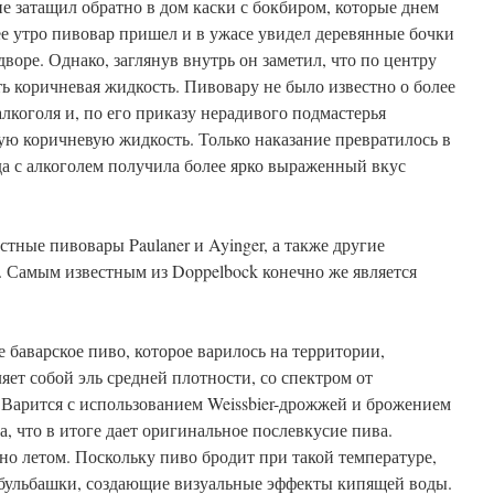
е затащил обратно в дом каски с бокбиром, которые днем
е утро пивовар пришел и в ужасе увидел деревянные бочки
воре. Однако, заглянув внутрь он заметил, что по центру
ть коричневая жидкость. Пивовару не было известно о более
алкоголя и, по его приказу нерадивого подмастерья
ую коричневую жидкость. Только наказание превратилось в
да с алкоголем получила более ярко выраженный вкус
стные пивовары Paulaner и Ayinger, а также другие
. Самым известным из Doppelbock конечно же является
 баварское пиво, которое варилось на территории,
яет собой эль средней плотности, со спектром от
. Варится с использованием Weissbier-дрожжей и брожением
, что в итоге дает оригинальное послевкусие пива.
о летом. Поскольку пиво бродит при такой температуре,
 бульбашки, создающие визуальные эффекты кипящей воды.