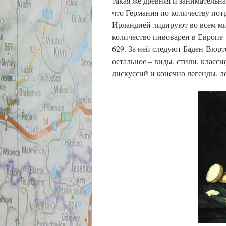
такая же древняя и занимательна
что Германия по количеству пот
Ирландией лидируют во всем ми
количество пивоварен в Европе 
629. За ней следуют Баден-Вюрт
остальное – виды, стили, клас
дискуссий и конечно легенды, 