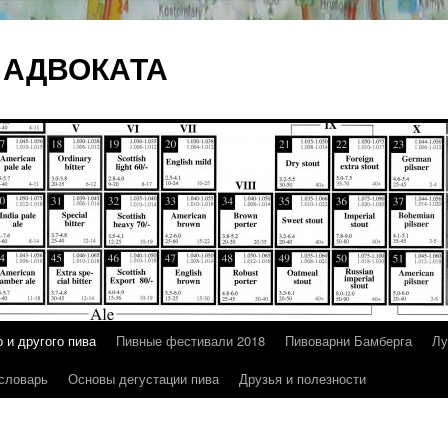
 АДВОКАТА
 и другого пива
Пивные фестивали 2018
Пивоварни Бамберга
Лу
 словарь
Основы дегустации пива
Друзья и полезности