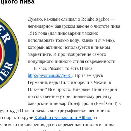
цкого пива
Думаю, каждый слышал о Reinheitsgebot —
легендарном баварском законе о чистоте пива
1516 года (для пивоварения можно
использовать только воду, хмель и ячмень),
который активно используется в пивном
маркетинге. И про изобретение самого
популярного пивного стиля современности
— Pilsner, Pilsener, то есть Пилса
http://pivoman.su/?p=81
. При чем здесь
Германия, ведь Пилс изобрели в Чехии, в
Пльзени? Все просто. Впервые Пилс сварил
по собственному оригинальному рецепту
баварский пивовар Йозеф Гролл (Josef Groll) в
ду, откуда Пилс и начал свое триумфальное шествие по
 спор, кто круче
Kölsch из Кёльна или Altbier
из
анского пивоварения, да и современная типология пива