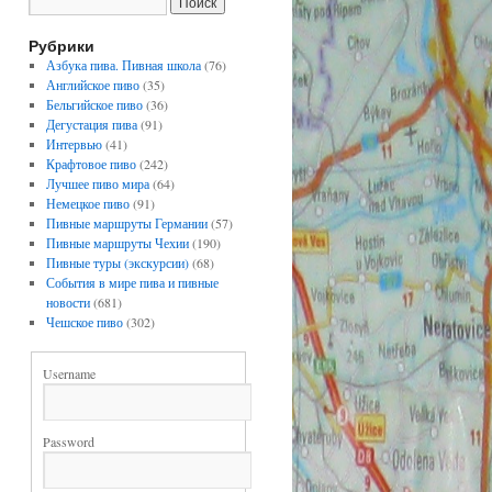
Рубрики
Азбука пива. Пивная школа
(76)
Английское пиво
(35)
Бельгийское пиво
(36)
Дегустация пива
(91)
Интервью
(41)
Крафтовое пиво
(242)
Лучшее пиво мира
(64)
Немецкое пиво
(91)
Пивные маршруты Германии
(57)
Пивные маршруты Чехии
(190)
Пивные туры (экскурсии)
(68)
События в мире пива и пивные
новости
(681)
Чешское пиво
(302)
Username
Password