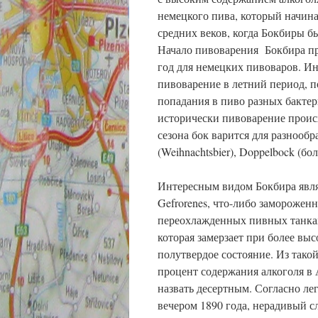
немецкого пива, который начина
средних веков, когда Бокбиры б
Начало пивоварения Бокбира пр
год для немецких пивоваров. Ин
пивоварение в летний период, 
попадания в пиво разных бактер
исторически пивоварение проис
сезона бок варится для разнооб
(Weihnachtsbier), Doppelbock (б
Интересным видом Бокбира являе
Gefrorenes, что-либо замороженн
переохлажденных пивных танках
которая замерзает при более вы
полутвердое состояние. Из тако
процент содержания алкоголя в 
назвать десертным. Согласно ле
вечером 1890 года, нерадивый с