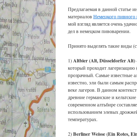
Предлагаемая в данной статье 
материалов
Немецкого пивного 
мой взгляд является очень удач
дел в немецком пивоварении.
Принято выделять такие виды (с
Altbier (Alt, Düsseldorfer Alt)
1)
который проходит лагеризацию (т
прозрачный. Самые известные а
известно, эли были самым расп
веке лагеров. В данном контекст
древние германские и кельтские
современном алтьбире составляет
использованием элевых дрожжей 
температурах.
Berliner Weisse (Ein Rotes, E
2)