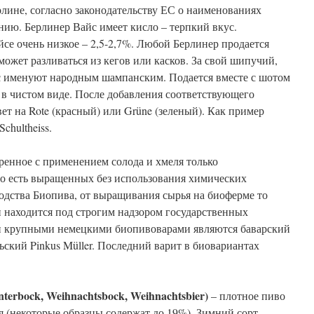
рлине, согласно законодательству ЕС о наименованиях
ию. Берлинер Вайс имеет кисло – терпкий вкус.
йсе очень низкое – 2,5-2,7%. Любой Берлинер продается
 может разливаться из кегов или касков. За свой шипучий,
с именуют народным шампанским. Подается вместе с шотом
я в чистом виде. После добавления соответствующего
ет на Rote (красный) или Grüne (зеленый). Как пример
chultheiss.
ренное с применением солода и хмеля только
то есть выращенных без использования химических
одства Биопива, от выращивания сырья на биоферме то
 находится под строгим надзором государственных
 крупными немецкими биопивоварами являются баварский
ьский Pinkus Müller. Последний варит в биовариантах
interbock, Weihnachtsbock, Weihnachtsbier)
– плотное пиво
 (некоторые образцы содержат до 19%). Зимний сорт