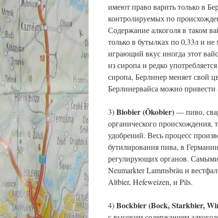
имеют право варить только в Бе
контролируемых по происхожден
Содержание алкоголя в таком ва
только в бутылках по 0,33л и не
играющий вкус иногда этот вай
из сиропа и редко употребляетс
сиропа, Берлинер меняет свой цв
Берлинервайса можно привести S
Biobier (Ökobier)
3)
— пиво, сва
органического происхождения, 
удобрений. Весь процесс произв
бутилирования пива, в Германии
регулирующих органов. Самыми
Neumarkter Lammsbräu и вестфал
Altbier, Hefeweizen, и Pils.
Bockbier (Bock, Starkbier, W
4)
с высоким содержанием алкоголя