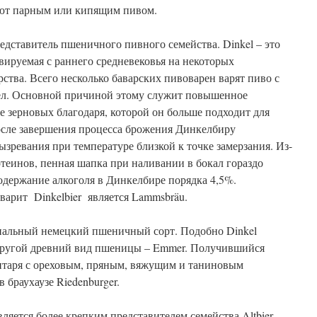
ают парным или кипящим пивом.
дставитель пшеничного пивного семейства. Dinkel – это
ируемая с раннего средневековья на некоторых
рства. Всего несколько баварских пивоварен варят пиво с
л. Основной причиной этому служит повышенное
е зерновых благодаря, которой он больше подходит для
После завершения процесса брожения Динкелбиру
ызревания при температуре близкой к точке замерзания. Из-
теинов, пенная шапка при наливании в бокал гораздо
одержание алкоголя в Динкелбире порядка 4,5%.
варит Dinkelbier является Lammsbräu.
нальный немецкий пшеничный сорт. Подобно Dinkel
другой древний вид пшеницы – Emmer. Получившийся
янтаря с ореховым, пряным, вяжущим и таниновым
 браухаузе Riedenburger.
ляется более крепким представителем семейства Altbier,