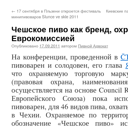
←
17 сентября в Пльзени откроется фестиваль
Киевские п
минипивоваров Slunce ve skle 2011
Чешское пиво как бренд, о
Еврокомиссией
Опубликовано
17.09.2011
автором
Пивной Адвокат
На конференции, проведенной в
Č
пивоварен и солодовен, его глава
что охраняемую торговую мар
(правовая охрана, наименован
осуществляется на основе Council 
Европейского Союза) пока исп
пивоварен, для 46 видов пива, охва
в Чехии. Охраняемое по террито
обозначение «Чешское пиво» ис