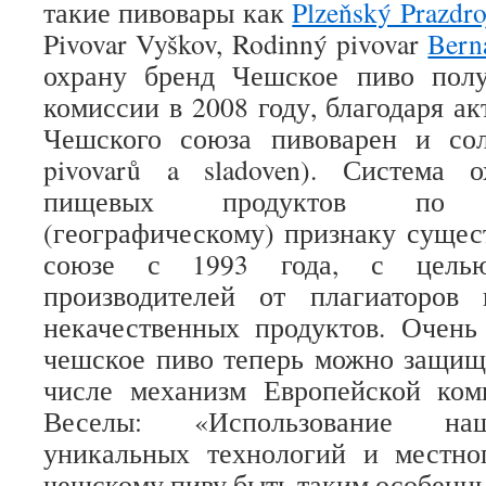
такие пивовары как
Plzeňský Prazdro
Pivovar Vyškov, Rodinný pivovar
Bern
охрану бренд Чешское пиво пол
комиссии в 2008 году, благодаря а
Чешского союза пивоварен и сол
pivovarů a sladoven). Система
пищевых продуктов по те
(географическому) признаку сущес
союзе с 1993 года, с целью
производителей от плагиаторов
некачественных продуктов. Очень
чешское пиво теперь можно защища
числе механизм Европейской ком
Веселы: «Использование на
уникальных технологий и местног
чешскому пиву быть таким особенн