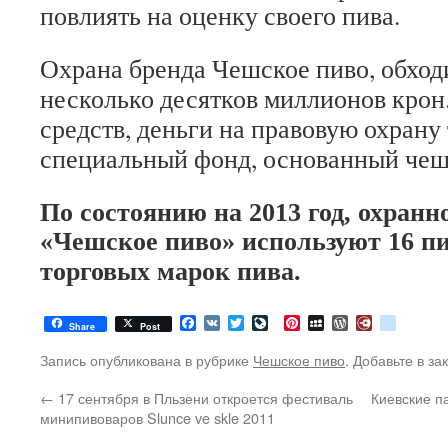
повлиять на оценку своего пива.
Охрана бренда Чешское пиво, обход
несколько десятков миллионов кро
средств, деньги на правовую охрану
специальный фонд, основанный че
По состоянию на 2013 год, охран
«Чешское пиво» используют 16 пи
торговых марок пива.
Facebook
VK
Twitter
LiveJournal
Pinterest
MySpace
WordPress
Diary.Ru
google
Share
Post
Запись опубликована в рубрике
Чешское пиво
. Добавьте в з
←
17 сентября в Пльзени откроется фестиваль
Киевские п
минипивоваров Slunce ve skle 2011