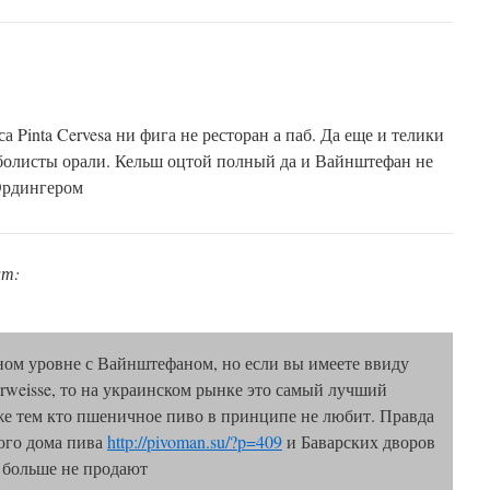
а Pinta Cervesa ни фига не ресторан а паб. Да еще и телики
болисты орали. Кельш оцтой полный да и Вайнштефан не
Эрдингером
ит:
ном уровне с Вайнштефаном, но если вы имеете ввиду
eisse, то на украинском рынке это самый лучший
же тем кто пшеничное пиво в принципе не любит. Правда
кого дома пива
http://pivoman.su/?p=409
и Баварских дворов
больше не продают