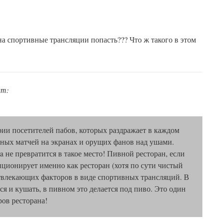
на спортивные трансляции попасть??? Что ж такого в этом
ит:
рии посетителей пабов, которых раздражает в каждом
ных матчей на экранах и орущих фанов над ушами.
sa не превратится в такое место! Пивной ресторан, если
иционирует именно как ресторан (хотя по сути чистый
отвлекающих факторов в виде спортивных трансляций. В
я и кушать, в пивном это делается под пиво. Это один
ов ресторана!