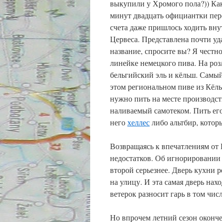
выкупили у Хромого пола?)) Как
минут двадцать официантки перес
счета даже пришлось ходить вну
Цервеса. Представлена почти уд
название, спросите вы? Я честно
линейке немецкого пива. На роз
бельгийский эль и кёльш. Самы
этом региональном пиве из Кёл
нужно пить на месте производст
наливаемый самотеком. Пить его
него
хеллес
либо альтбир, котор
Возвращаясь к впечатлениям от 
недостатков. Об игнорировании
второй серьезнее. Дверь кухни р
на улицу. И эта самая дверь на
ветерок разносит гарь в том чис
Но впрочем летний сезон оконч