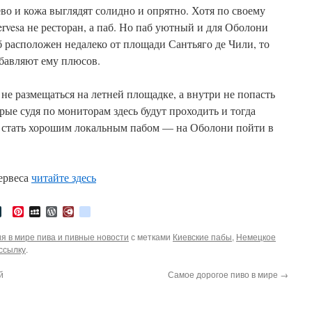
ево и кожа выглядят солидно и опрятно. Хотя по своему
ervesa не ресторан, а паб. Но паб уютный и для Оболони
 расположен недалеко от площади Сантьяго де Чили, то
обавляют ему плюсов.
е не размещаться на летней площадке, а внутри не попасть
рые судя по мониторам здесь будут проходить и тогда
 стать хорошим локальным пабом — на Оболони пойти в
ервеса
читайте здесь
tter
LiveJournal
Pinterest
MySpace
WordPress
Diary.Ru
google_bookmarks
я в мире пива и пивные новости
с метками
Киевские пабы
,
Немецкое
ссылку
.
й
Самое дорогое пиво в мире
→