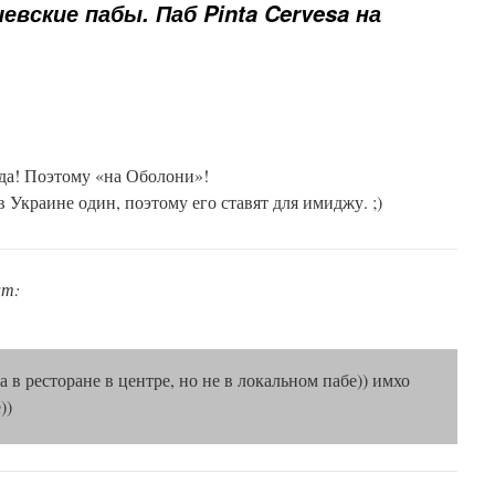
иевские пабы. Паб Pinta Cervesa на
да! Поэтому «на Оболони»!
Украине один, поэтому его ставят для имиджу. ;)
ит:
в ресторане в центре, но не в локальном пабе)) имхо
))