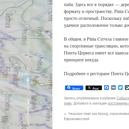
паба. Здесь все в порядке — дер
формату и пространству, Pinta C
просто отличный. Поскольку паб
удачное расположение только д
В общем, в Pinta Cervesa главно
на спортивные трансляции, кото
Пинта Цервеса имеет все шансы
принципе некуда.
Подробнее о ресторане Пинта Ц
Facebook
VK
Twi
Share
Post
Запись опубликована в рубрике
Событи
пиво
. Добавьте в закладки
постоянную 
←
Чешское пиво как бренд, охраняемы
Еврокомиссией