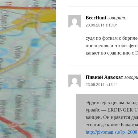
BeerHunt
говорит:
23.09.2011 в 13:01
судя по фоткам с бирплес
понацепляли чтобы фут
канает по сравнению с 
Пивной Адвокат
говор
23.09.2011 в 13:41
Эрдингер в целом на од
урвайс — ERDINGER Urw
вайцен. Он нравится да
его нигде кроме Баварс
http://pivoman.su/?p=2008