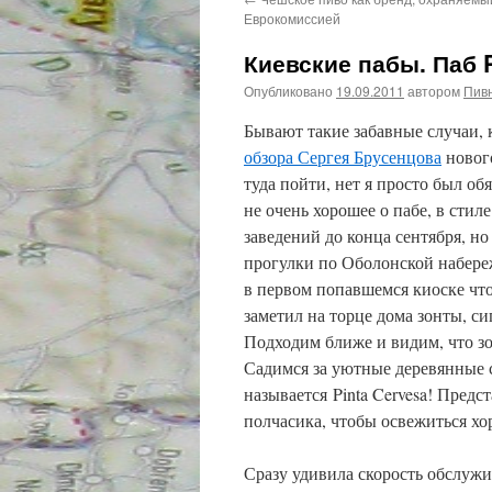
Еврокомиссией
Киевские пабы. Паб 
Опубликовано
19.09.2011
автором
Пив
Бывают такие забавные случаи, 
обзора Сергея Брусенцова
нового
туда пойти, нет я просто был об
не очень хорошее о пабе, в сти
заведений до конца сентября, но
прогулки по Оболонской набереж
в первом попавшемся киоске что
заметил на торце дома зонты, с
Подходим ближе и видим, что 
Садимся за уютные деревянные с
называется Pinta Cervesa! Предс
полчасика, чтобы освежиться х
Сразу удивила скорость обслужи