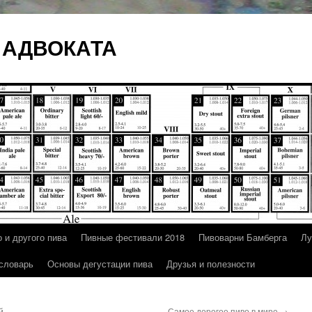
 АДВОКАТА
 и другого пива
Пивные фестивали 2018
Пивоварни Бамберга
Лу
 словарь
Основы дегустации пива
Друзья и полезности
й
Самое дорогое пиво в мире
→