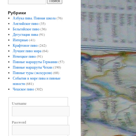
Рубрики
Азбука пива. Пивная школа
(76)
Английское пиво
(35)
Бельгийское пиво
(36)
Дегустация пива
(91)
Интервью
(41)
Крафтовое пиво
(242)
Лучшее пиво мира
(64)
Немецкое пиво
(91)
Пивные маршруты Германии
(57)
Пивные маршруты Чехии
(190)
Пивные туры (экскурсии)
(68)
События в мире пива и пивные
новости
(681)
Чешское пиво
(302)
Username
Password