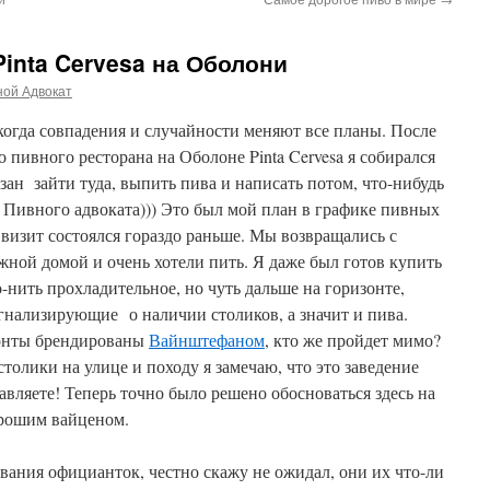
Pinta Cervesa на Оболони
ной Адвокат
когда совпадения и случайности меняют все планы. После
 пивного ресторана на Оболоне Pinta Cervesa я собирался
язан зайти туда, выпить пива и написать потом, что-нибудь
ле Пивного адвоката))) Это был мой план в графике пивных
 визит состоялся гораздо раньше. Мы возвращались с
ной домой и очень хотели пить. Я даже был готов купить
-нить прохладительное, но чуть дальше на горизонте,
игнализирующие о наличии столиков, а значит и пива.
зонты брендированы
Вайнштефаном
, кто же пройдет мимо?
толики на улице и походу я замечаю, что это заведение
тавляете! Теперь точно было решено обосноваться здесь на
орошим вайценом.
вания официанток, честно скажу не ожидал, они их что-ли