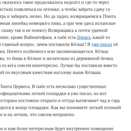
 оказалось такое продолжалось недолго и где-то через
тали появляться на летнике, а чтобы забрать сдачу со
трь и забирать лично. Но да ладно, возвращаемся к Пинта
ачная линейка немецкого пива, а при чем здесь испанское
 скажу так и не понял)) Возвращаясь к почти удачной
ливе, кроме Вайнштефана, в пабе есть
Цвикл
, какой-то
й главный вопрос, зачем поставили Кёльш? Я
уже писал
об
ьна. Ничего особенного или запоминающегося. Кёльш
ва, то бишь в Кёльне и желательно из деревянной бочки,
 из кега совсем неинтересно. Лучше бы поставили вместо
ый по вкусовым качествам наголову выше Кёльша.
Пинта Цервеса. В пабе есть несколько существенных
 официантками летней площадки я уже писал, но вот
есторана постоянно открыта и оттуда вытягивает чад и гарь
ходится в конце площадки. Как вы понимаете легкий осенний
ле и на летник, что совсем неприятно.
ен и нам более интересным будет внутреннее помещение