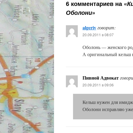
6 комментариев на «
К
»
Оболони
algeriv
говорит:
20.09.2011 в 08:07
Оболонь — женского ро
А оригинальный кельш в 
Пивной Адвокат
говор
20.09.2011 в 09:06
Кельш нужен для имиджа 
Оболони исправляю уже