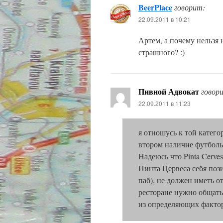
BeerPlace
говорит:
22.09.2011 в 10:21
Артем, а почему нельзя 
страшного? :)
Пивной Адвокат
говор
22.09.2011 в 11:23
я отношусь к той катего
втором наличие футболь
Надеюсь что Pinta Cerve
Пинта Цервеса себя поз
паб), не должен иметь 
ресторане нужно общатьс
из определяющих фактор