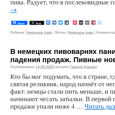
пива. Радует, что в послековидные 
→
Facebook
VK
Twitter
LiveJournal
Pinterest
MySpace
WordPress
Diary.Ru
google
Share
Post
Рубрика:
Немецкое пиво
|
Метки:
Немецкое пиво
|
Коммента
В немецких пивоварнях пани
падения продаж. Пивные но
Опубликовано
14.08.2025
автором
Пивной Адвокат
Кто бы мог подумать, что в стране, г
святая реликвия, народ начнёт от не
факт: немцы стали пить меньше, и 
начинают чесать затылки. В первой 
продажи упали ниже 4 …
Читать да