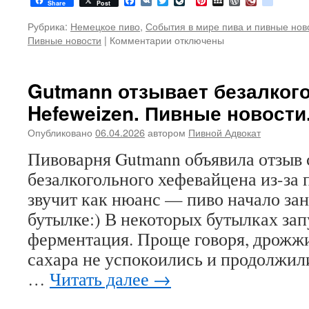
Facebook
VK
Twitter
LiveJournal
Pinterest
MySpace
WordPress
Diary.Ru
google
Share
Post
Рубрика:
Немецкое пиво
,
События в мире пива и пивные нов
Пивные новости
|
Комментарии
к
отключены
записи
Какие
стили
Gutmann отзывает безалког
пива
Hefeweizen. Пивные новости
содержат
больше
Опубликовано
06.04.2026
автором
Пивной Адвокат
всего
витамина
Пивоварня Gutmann объявила отзыв 
B.
безалкогольного хефевайцена из-за 
Немецкое
исследование.
звучит как нюанс — пиво начало зан
Пивные
бутылке:) В некоторых бутылках зап
новости
ферментация. Проще говоря, дрожжи
сахара не успокоились и продолжил
…
Читать далее
→