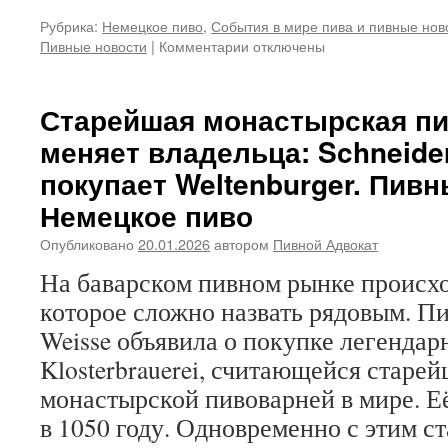
Рубрика:
Немецкое пиво
,
События в мире пива и пивные нов
Пивные новости
|
Комментарии
к
отключены
записи
Eichbaum:
как
Старейшая монастырская п
одна
меняет владельца: Schneide
из
старейших
покупает Weltenburger. Пивн
пивоварен
Немецкое пиво
Германии
дошла
Опубликовано
20.01.2026
автором
Пивной Адвокат
до
банкротства.
На баварском пивном рынке происхо
Пивные
которое сложно назвать рядовым. Пи
новости.
Немецкое
Weisse объявила о покупке легендар
пиво
Klosterbrauerei, считающейся стар
монастырской пивоварней в мире. Е
в 1050 году. Одновременно с этим ст