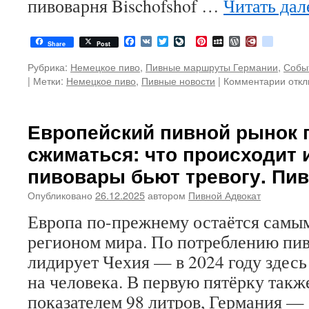
пивоварня Bischofshof …
Читать да
Facebook
VK
Twitter
LiveJournal
Pinterest
MySpace
WordPress
Diary.Ru
google
Share
Post
Рубрика:
Немецкое пиво
,
Пивные маршруты Германии
,
Событ
|
Метки:
Немецкое пиво
,
Пивные новости
|
Комментарии
к
откл
запи
Стар
мона
Европейский пивной рынок 
пиво
сжиматься: что происходит 
мира
меня
пивовары бьют тревогу. Пи
влад
Schn
Опубликовано
26.12.2025
автором
Пивной Адвокат
Weis
Европа по-прежнему остаётся самы
поку
Welt
регионом мира. По потреблению пив
Пивн
лидирует Чехия — в 2024 году здесь
ново
Неме
на человека. В первую пятёрку такж
пиво
показателем 98 литров, Германия —