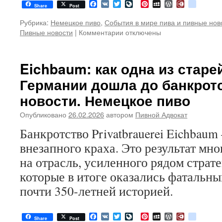
Facebook
VK
Twitter
LiveJournal
Pinterest
MySpace
WordPress
Diary.Ru
google
Share
Post
Рубрика:
Немецкое пиво
,
События в мире пива и пивные нов
Пивные новости
|
Комментарии
к
отключены
записи
Gutmann
отзывает
Eichbaum: как одна из стар
безалкогольный
Германии дошла до банкрот
Hefeweizen.
Пивные
новости. Немецкое пиво
новости.
Немецкое
Опубликовано
26.02.2026
автором
Пивной Адвокат
пиво
Банкротство Privatbrauerei Eichbaum
внезапного краха. Это результат мн
на отрасль, усиленного рядом страт
которые в итоге оказались фатальн
почти 350-летней историей.
Facebook
VK
Twitter
LiveJournal
Pinterest
MySpace
WordPress
Diary.Ru
google
Share
Post