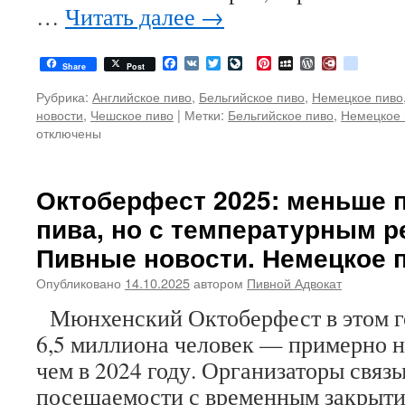
…
Читать далее
→
Facebook
VK
Twitter
LiveJournal
Pinterest
MySpace
WordPress
Diary.Ru
google
Share
Post
Рубрика:
Английское пиво
,
Бельгийское пиво
,
Немецкое пиво
новости
,
Чешское пиво
|
Метки:
Бельгийское пиво
,
Немецкое 
отключены
Октоберфест 2025: меньше 
пива, но с температурным р
Пивные новости. Немецкое 
Опубликовано
14.10.2025
автором
Пивной Адвокат
Мюнхенский Октоберфест в этом го
6,5 миллиона человек — примерно н
чем в 2024 году. Организаторы свя
посещаемости с временным закрыти