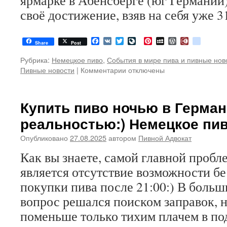
ярмарке в Абенсберге (юг Германии
пиво
своё достижение, взяв на себя уже 
Facebook
VK
Twitter
LiveJournal
Pinterest
MySpace
WordPress
Diary.Ru
google
Share
Post
Рубрика:
Немецкое пиво
,
События в мире пива и пивные нов
Пивные новости
|
Комментарии
к
отключены
записи
Чемпион
по
Купить пиво ночью в Герман
кружкам
реальностью:) Немецкое пи
снова
в
Опубликовано
27.08.2025
автором
Пивной Адвокат
деле:
Штрумпфель
Как вы знаете, самой главной проб
пытался
является отсутствие возможности б
побить
собственный
покупки пива после 21:00:) В больш
рекорд.
вопрос решался поиском заправок, н
Пивные
новости
поменьше только тихим плачем в по