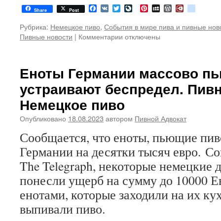
Facebook
VK
Twitter
LiveJournal
Pinterest
MySpace
WordPress
Diary.Ru
google
Share
Post
Рубрика:
Немецкое пиво
,
События в мире пива и пивные нов
Пивные новости
|
Комментарии
к
отключены
записи
В
немецких
Еноты Германии массово пь
пивоварнях
устраивают беспредел. Пив
паника
из-
Немецкое пиво
за
падения
Опубликовано
18.08.2023
автором
Пивной Адвокат
продаж.
Сообщается, что еноты, пьющие пив
Пивные
новости
Германии на десятки тысяч евро. С
The Telegraph, некоторые немецкие
понесли ущерб на сумму до 10000 
енотами, которые заходили на их ку
выпивали пиво.