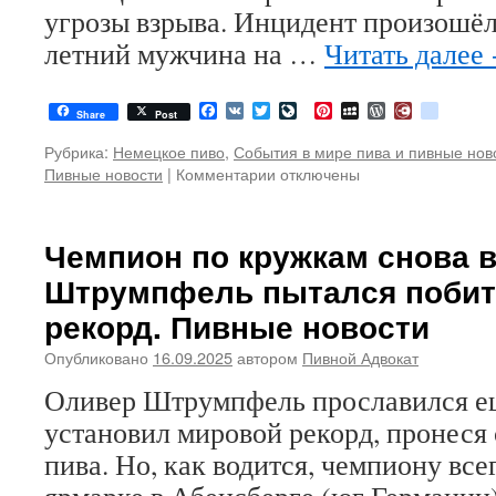
угрозы взрыва. Инцидент произошёл 
летний мужчина на …
Читать далее
Facebook
VK
Twitter
LiveJournal
Pinterest
MySpace
WordPress
Diary.Ru
google
Share
Post
Рубрика:
Немецкое пиво
,
События в мире пива и пивные нов
Пивные новости
|
Комментарии
к
отключены
записи
Октоберфест
2025:
Чемпион по кружкам снова в
меньше
Штрумпфель пытался побит
посетителей
и
рекорд. Пивные новости
пива,
но
Опубликовано
16.09.2025
автором
Пивной Адвокат
с
Оливер Штрумпфель прославился ещё
температурным
рекордом.
установил мировой рекорд, пронеся 
Пивные
пива. Но, как водится, чемпиону все
новости.
Немецкое