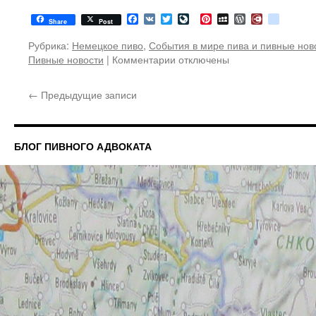
Facebook
VK
Twitter
LiveJournal
Pinterest
MySpace
WordPress
Diary.Ru
google
Share
Post
Рубрика:
Немецкое пиво
,
События в мире пива и пивные нов
Пивные новости
|
Комментарии
к
отключены
записи
Еноты
←
Предыдущие записи
Германии
массово
пьют
пиво
БЛОГ ПИВНОГО АДВОКАТА
и
устраивают
беспредел.
Пивные
новости.
Немецкое
пиво