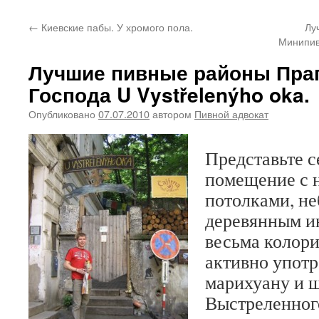
←
Киевские пабы. У хромого пола.
Лу
Минипив
Лучшие пивные районы Праг
Господа U Vystřelenýho oka.
Опубликовано
07.07.2010
автором
Пивной адвокат
Представьте с
помещение с 
потолками, н
деревянным и
весьма колор
активно употр
марихуану и 
Выстреленног