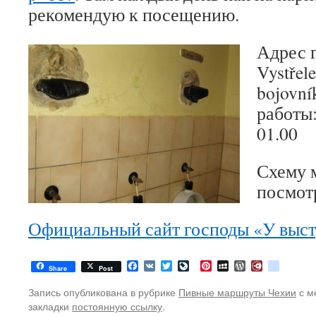
рекомендую к посещению.
Адрес 
Vystřel
bojovní
работы:
01.00
Схему 
посмот
Официальный сайт господы «У выст
Facebook
VK
Twitter
LiveJournal
Pinterest
MySpace
WordPress
Diary.Ru
google
Share
Post
Запись опубликована в рубрике
Пивные маршруты Чехии
с м
закладки
постоянную ссылку
.