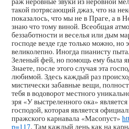
раж неровные звуки из неровной ме
такой потрясающий джаз, что на нек
показалось, что мы не в Праге, а в 
знаю что тому виной. Всеобщая атм
беззаботности и веселья или дым м
господе везде где только можно, но 
великолепно. Иногда пианисту пыта
Зеленый фей, но помощь ему была я
Знаете, после этого случая эта госп
любимой. Здесь каждый раз происхо
мистически забавные вещи, полно
тебя в водоворот местного уникально
зря «У выстреленного ока» являетс
господой, которая является официа
пражского карнавала «Масопуст»
ht
p=117
. Там каждый день как на карн