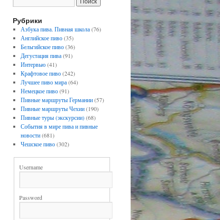
Рубрики
Азбука пива. Пивная школа
(76)
Английское пиво
(35)
Бельгийское пиво
(36)
Дегустация пива
(91)
Интервью
(41)
Крафтовое пиво
(242)
Лучшее пиво мира
(64)
Немецкое пиво
(91)
Пивные маршруты Германии
(57)
Пивные маршруты Чехии
(190)
Пивные туры (экскурсии)
(68)
События в мире пива и пивные
новости
(681)
Чешское пиво
(302)
Username
Password