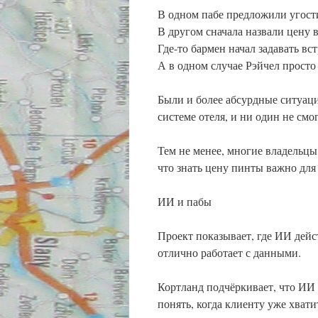
В одном пабе предложили угости
В другом сначала назвали цену в
Где-то бармен начал задавать в
А в одном случае Рэйчел просто
Были и более абсурдные ситуац
системе отеля, и ни один не см
Тем не менее, многие владельцы
что знать цену пинты важно для
ИИ и пабы
Проект показывает, где ИИ дейс
отлично работает с данными.
Кортланд подчёркивает, что ИИ 
понять, когда клиенту уже хват