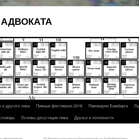
 АДВОКАТА
 и другого пива
Пивные фестивали 2018
Пивоварни Бамберга
Лу
 словарь
Основы дегустации пива
Друзья и полезности
ла фермеров
Gutmann отзывает безалкогольный Hefeweizen.