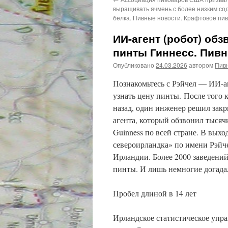
выращивать ячмень с более низким с
белка. Пивные новости. Крафтовое пи
ИИ-агент (робот) обз
пинты Гиннесс. Пив
Опубликовано
24.03.2026
автором
Пив
Познакомьтесь с Рэйчел — ИИ-аг
узнать цену пинты. После того 
назад, один инженер решил закр
агента, который обзвонил тысяч
Guinness по всей стране. В вых
североирландка» по имени Рэйче
Ирландии. Более 2000 заведени
пинты. И лишь немногие догадал
Пробел длиной в 14 лет
Ирландское статистическое упра