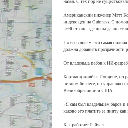
назад. С тех пор не существова
Американский инженер Мэтт Кор
индекс цен на Guinness. С пом
всей стране, где цены давно ста
По его словам, это самая полная
должна добавить прозрачности 
От владельца пабов к ИИ-разра
Кортланд живёт в Лондоне, но р
пивном бизнесе, он управлял се
Великобритании и США.
«Я сам был владельцем баров и з
каково это платить за пинту как 
Как работает Рэйчел