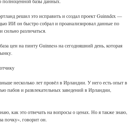
ло полноценной базы данных.
тланд решил это исправить и создал проект Guinndex —
ощью ИИ он быстро собрал и проанализировал данные по
ли сильно различаться.
 база цен на пинту Guinness на сегодняшний день, которая
рынку.
ботчику
аньше несколько лет провёл в Ирландии. У него есть опыт в
тью пабов и развлекательных заведений в Ирландии,
наю, как это отвечать на вопросы о ценах. Но я также знаю,
за почку», говорит он.