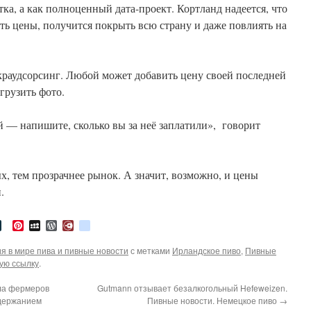
ка, а как полноценный дата-проект. Кортланд надеется, что
ять цены, получится покрыть всю страну и даже повлиять на
краудсорсинг. Любой может добавить цену своей последней
грузить фото.
й — напишите, сколько вы за неё заплатили», говорит
х, тем прозрачнее рынок. А значит, возможно, и цены
.
tter
LiveJournal
Pinterest
MySpace
WordPress
Diary.Ru
google_bookmarks
я в мире пива и пивные новости
с метками
Ирландское пиво
,
Пивные
ую ссылку
.
ла фермеров
Gutmann отзывает безалкогольный Hefeweizen.
одержанием
Пивные новости. Немецкое пиво
→