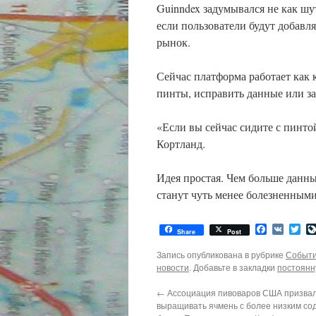
Guinndex задумывался не как шут
если пользователи будут добавл
рынок.
Сейчас платформа работает как 
пинты, исправить данные или за
«Если вы сейчас сидите с пинто
Кортланд.
Идея простая. Чем больше данны
станут чуть менее болезненными
Facebook
VK
Twi
Share
Post
Запись опубликована в рубрике
Событи
новости
. Добавьте в закладки
постоянн
←
Ассоциация пивоваров США призва
выращивать ячмень с более низким с