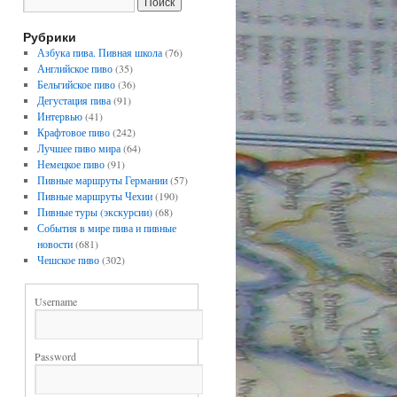
Рубрики
Азбука пива. Пивная школа
(76)
Английское пиво
(35)
Бельгийское пиво
(36)
Дегустация пива
(91)
Интервью
(41)
Крафтовое пиво
(242)
Лучшее пиво мира
(64)
Немецкое пиво
(91)
Пивные маршруты Германии
(57)
Пивные маршруты Чехии
(190)
Пивные туры (экскурсии)
(68)
События в мире пива и пивные
новости
(681)
Чешское пиво
(302)
Username
Password