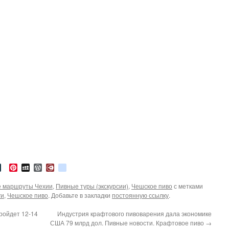
tter
LiveJournal
Pinterest
MySpace
WordPress
Diary.Ru
google_bookmarks
 маршруты Чехии
,
Пивные туры (экскурсии)
,
Чешское пиво
с метками
ги
,
Чешское пиво
. Добавьте в закладки
постоянную ссылку
.
ройдет 12-14
Индустрия крафтового пивоварения дала экономике
США 79 млрд дол. Пивные новости. Крафтовое пиво
→