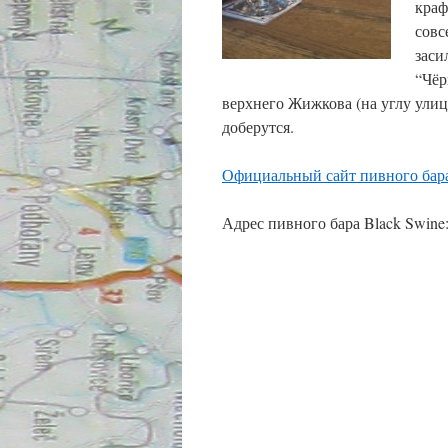
краф
совс
заси
“Чёр
верхнего Жижкова (на углу улиц 
доберутся.
Официальный сайт пивного бара
Адрес пивного бара Black Swine: