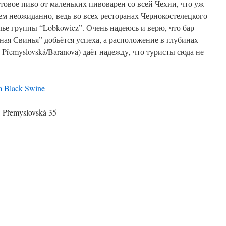
товое пиво от маленьких пивоварен со всей Чехии, что уж
ем неожиданно, ведь во всех ресторанах Чернокостелецкого
лье группы “Lobkowicz”. Очень надеюсь и верю, что бар
ная Свинья” добьётся успеха, а расположение в глубинах
Přemyslovská/Baranova) даёт надежду, что туристы сюда не
 Black Swine
 Přemyslovská 35