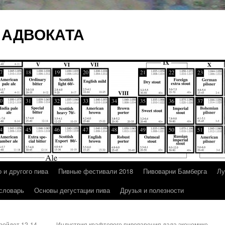
 АДВОКАТА
 и другого пива
Пивные фестивали 2018
Пивоварни Бамберга
Лу
 словарь
Основы дегустации пива
Друзья и полезности
ройдет 12-14
Индустрия крафтового пивоварения дала экономике