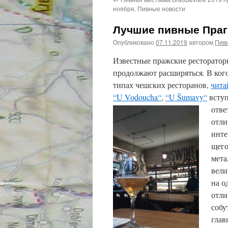
ноября. Пивные новости
Лучшие пивные Праги
Опубликовано
07.11.2019
автором
Пив
Известные пражские рестораторы
продолжают расширяться. В кого
типах чешских ресторанов,
чита
“U Vodoucha“
,
“U Šumavy“
вступ
отве
отли
инте
щего
мета
вели
на о
отли
собу
глав