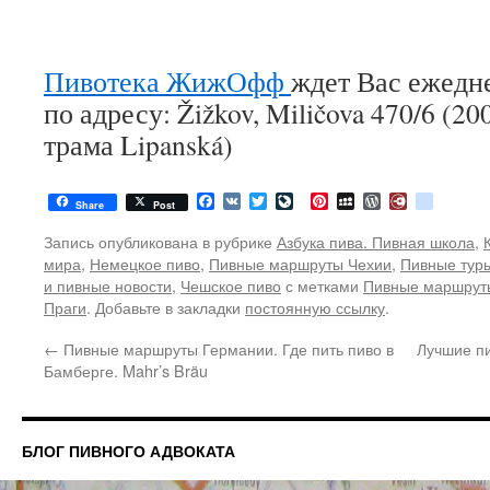
Пивотека ЖижОфф
ждет Вас ежедне
по адресу: Žižkov, Miličova 470/6 (20
трама Lipanská)
Facebook
VK
Twitter
LiveJournal
Pinterest
MySpace
WordPress
Diary.Ru
google
Share
Post
Запись опубликована в рубрике
Азбука пива. Пивная школа
,
мира
,
Немецкое пиво
,
Пивные маршруты Чехии
,
Пивные туры
и пивные новости
,
Чешское пиво
с метками
Пивные маршрут
Праги
. Добавьте в закладки
постоянную ссылку
.
←
Пивные маршруты Германии. Где пить пиво в
Лучшие пи
Бамберге. Mahr’s Bräu
БЛОГ ПИВНОГО АДВОКАТА