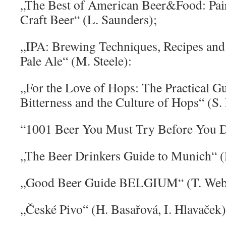
„The Best of American Beer&Food: Pai
Craft Beer“ (L. Saunders);
„IPA: Brewing Techniques, Recipes and 
Pale Ale“ (M. Steele):
„For the Love of Hops: The Practical G
Bitterness and the Culture of Hops“ (S
“1001 Beer You Must Try Before You Di
„The Beer Drinkers Guide to Munich“ (
„Good Beer Guide BELGIUM“ (T. Web
„České Pivo“ (H. Basařová, I. Hlavaček)