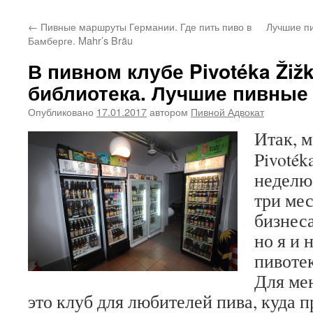
←
Пивные маршруты Германии. Где пить пиво в
Лучшие пи
Бамберге. Mahr’s Bräu
В пивном клубе Pivotéka Žiž
библиотека. Лучшие пивные
Опубликовано
17.01.2017
автором
Пивной Адвокат
Итак, 
Pivoték
неделю
три ме
бизнеса
но я и 
пивотек
Для ме
это клуб для любителей пива, куда п