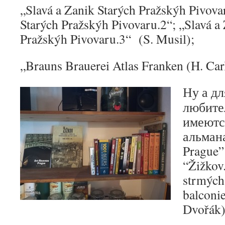
„Slavá a Zanik Starých Pražskýh Pivova
Starých Pražskýh Pivovaru.2“; „Slavá a
Pražskýh Pivovaru.3“ (S. Musil);
„Brauns Brauerei Atlas Franken (H. Carl
Ну а дл
любите
имеютс
альман
Prague” 
“Žižkov.
strmých 
balconie
Dvořák)