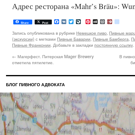
Адрес ресторана «Mahr’s Bräu»: Wun
Facebook
VK
Twitter
LiveJournal
Pinterest
MySpace
WordPress
Diary.Ru
google
Share
Post
Запись опубликована в рубрике
Немецкое пиво
,
Пивные мар
(экскурсии)
с метками
Пивные Баварии
,
Пивные Бамберга
,
П
Пивные Франконии
. Добавьте в закладки
постоянную ссылку
.
←
Магерфест. Питерская Mager Brewery
В пивно
отметила пятилетие.
б
БЛОГ ПИВНОГО АДВОКАТА