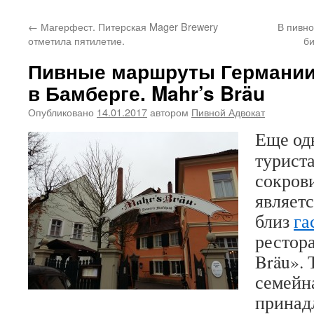
←
Магерфест. Питерская Mager Brewery
В пивно
отметила пятилетие.
б
Пивные маршруты Германии.
в Бамберге. Mahr’s Bräu
Опубликовано
14.01.2017
автором
Пивной Адвокат
Еще од
турист
сокров
являет
близ
га
рестор
Bräu».
семейн
принад