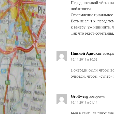
Перед поездкой чётко на
поблизости.
Оформление цивильное.
Есть не ел, т.к. перед 
к вечеру, уж извините, л
Так что экзот-сочетания,
Пивной Адвокат
говор
15.11.2011 в 10:02
а очереди были чтобы во
очереди, чтобы «супер» 
Groltwerg
говорит:
16.11.2011 в 01:14
Был в сент., да плюс днё