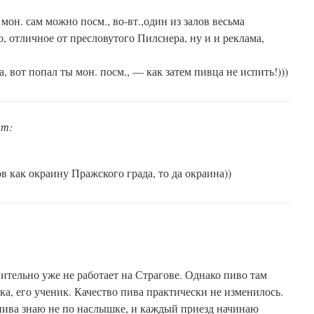
мон. сам можно посм., во-вт.,один из залов весьма
то, отличное от пресловутого Пилснера, ну и и реклама,
а, вот попал ты мон. посм., — как затем пивца не испить!)))
ит:
в как окраину Пражского града, то да окраина))
тельно уже не работает на Страгове. Однако пиво там
а, его ученик. Качество пива практически не изменилось.
пива знаю не по наслышке, и каждый приезд начинаю