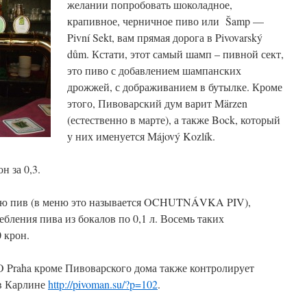
желании попробовать шоколадное,
крапивное, черничное пиво или Šamp —
Pivní Sekt, вам прямая дорога в Pivovarský
dům. Кстати, этот самый шамп – пивной сект,
это пиво с добавлением шампанских
дрожжей, с дображиванием в бутылке. Кроме
этого, Пивоварский дум варит Märzen
(естественно в марте), а также Bock, который
у них именуется Májový Kozlík.
н за 0,3.
цию пив (в меню это называется OCHUTNÁVKA PIV),
бления пива из бокалов по 0,1 л. Восемь таких
 крон.
O Praha кроме Пивоварского дома также контролирует
в Карлине
http://pivoman.su/?p=102
.