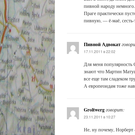
пивной народу немного.
Праге практически пусто
пивную, — ё-маё, сесть-
Пивной Адвокат
говор
17.11.2011 в 22:02
Для меня популярность 
знают что Мартин Матуш
все еще там сладеком тр
А европеоидам тоже нав
Groltwerg
говорит:
23.11.2011 в 10:27
Не, ну почему, Норберт