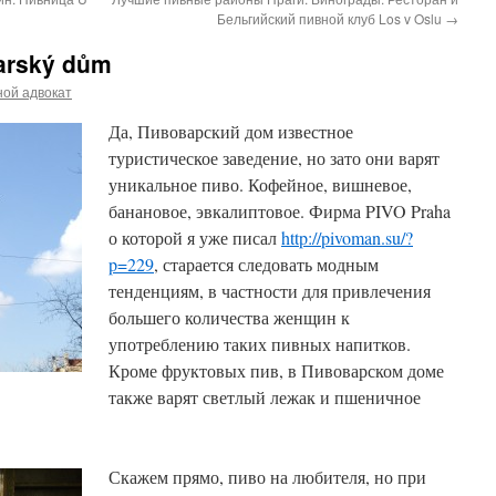
Бельгийский пивной клуб Los v Oslu
→
arský dům
ой адвокат
Да, Пивоварский дом известное
туристическое заведение, но зато они варят
уникальное пиво. Кофейное, вишневое,
банановое, эвкалиптовое. Фирма PIVO Praha
о которой я уже писал
http://pivoman.su/?
p=229
, старается следовать модным
тенденциям, в частности для привлечения
большего количества женщин к
употреблению таких пивных напитков.
Кроме фруктовых пив, в Пивоварском доме
также варят светлый лежак и пшеничное
Скажем прямо, пиво на любителя, но при