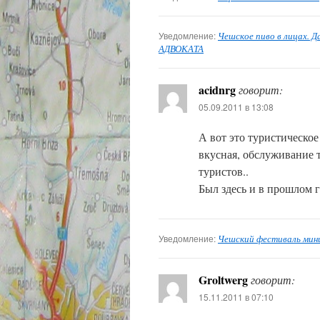
Уведомление:
Чешское пиво в лицах. 
АДВОКАТА
acidnrg
говорит:
05.09.2011 в 13:08
А вот это туристическое
вкусная, обслуживание 
туристов..
Был здесь и в прошлом г
Уведомление:
Чешский фестиваль мин
Groltwerg
говорит:
15.11.2011 в 07:10