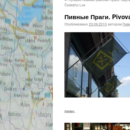
Českého Lva
Пивные Праги. Pivov
Опубликовано
23.09.2010
автором
Пивн
пиво.