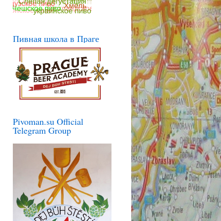
Пивная школа в Праге
Pivoman.su Official
Telegram Group