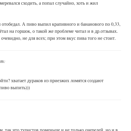
меревался сходить, а попал случайно, хоть и жил
тем отобедал. А пиво выпил крапивного и бананового по 0,33,
ётал на горшок, о такой же проблеме читал и в др.отзывах.
 очевидно, не для всех; при этом вкус пива того не стоит.
ит:
йти? хватает дураков из приезжих ломятся создают
пиво выпить)))
м, так что туристов поменьше и не только очередей, но и в