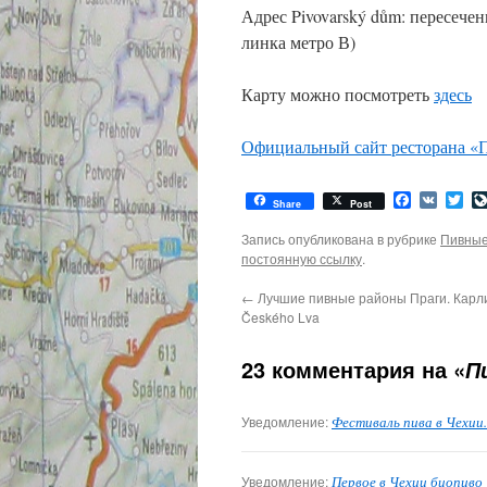
Адрес Pivovarský dům: пересечени
линка метро В)
Карту можно посмотреть
здесь
Официальный сайт ресторана «
Facebook
VK
Twi
Share
Post
Запись опубликована в рубрике
Пивные
постоянную ссылку
.
←
Лучшие пивные районы Праги. Карл
Českého Lva
23 комментария на «
П
Уведомление:
Фестиваль пива в Чехии
Уведомление:
Первое в Чехии биопиво