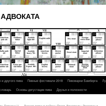
 АДВОКАТА
 и другого пива
Пивные фестивали 2018
Пивоварни Бамберга
Лу
 словарь
Основы дегустации пива
Друзья и полезности
ин. Пивница U
Лучшие пивные районы Праги. Винограды. Ресторан и