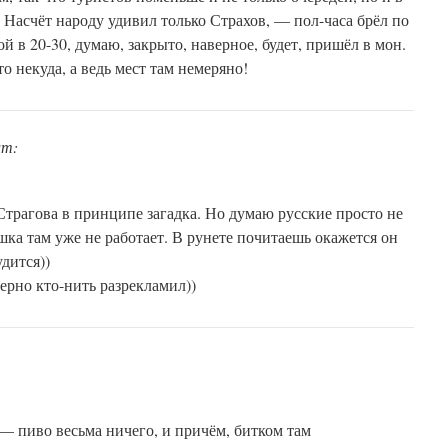
 Насчёт народу удивил только Страхов, — пол-часа брёл по
й в 20-30, думаю, закрыто, наверное, будет, пришёл в мон.
то некуда, а ведь мест там немеряно!
ит:
Страгова в принципе загадка. Но думаю русские просто не
ка там уже не работает. В рунете почитаешь окажется он
удится))
ерно кто-нить разрекламил))
 — пиво весьма ничего, и причём, битком там