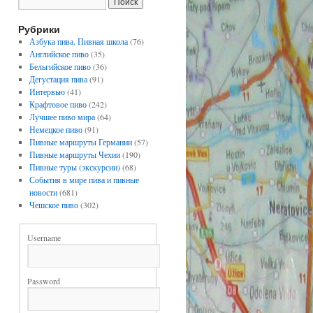
Рубрики
Азбука пива. Пивная школа
(76)
Английское пиво
(35)
Бельгийское пиво
(36)
Дегустация пива
(91)
Интервью
(41)
Крафтовое пиво
(242)
Лучшее пиво мира
(64)
Немецкое пиво
(91)
Пивные маршруты Германии
(57)
Пивные маршруты Чехии
(190)
Пивные туры (экскурсии)
(68)
События в мире пива и пивные
новости
(681)
Чешское пиво
(302)
Username
Password