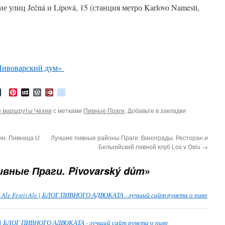
е улиц Ječná и Lípová, 15 (станция метро Karlovo Namesti,
Пивоварский дум»
tter
LiveJournal
Pinterest
MySpace
WordPress
Diary.Ru
google_bookmarks
 маршруты Чехии
с метками
Пивные Праги
. Добавьте в закладки
ин. Пивница U
Лучшие пивные районы Праги. Винограды. Ресторан и
Бельгийский пивной клуб Los v Oslu
→
»
ивные Праги. Pivovarský dům
. Ale FestivAle | БЛОГ ПИВНОГО АДВОКАТА - лучший сайт рунета о пиве
 | БЛОГ ПИВНОГО АДВОКАТА - лучший сайт рунета о пиве