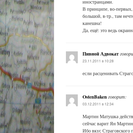
иностранцами.
В принципе, во-первых, 
большой, в-тр., там неч
канешна!
Да, ещё: это ведь окраин
Пивной Адвокат
говор
23.11.2011 в 10:28
если расценивать Страго
OstenBaken
говорит:
03.12.2011 в 12:34
Мартин Матушка действи
сейчас варит Ян Мартинк
Ибо вкус Страговского 