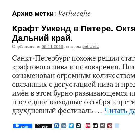
Verhaeghe
Архив метки:
Крафт Уикенд в Питере. Окт
Дальний край.
Опубликовано
08.11.2016
автором
petrovdb
Cанкт-Петербург похоже решил ста
крафтового пива и пивоварения. Пит
ознаменован огромным количеством
связанных с дегустацией пива и пр
имён в этом бурно развивающемся п
последние выходные октября в трети
двухдневный фестиваль …
Читать д
Facebook
VK
Twitter
LiveJournal
Pinterest
MySpace
WordPress
Diary.Ru
google
Share
Post