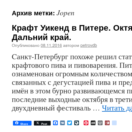
Jopen
Архив метки:
Крафт Уикенд в Питере. Окт
Дальний край.
Опубликовано
08.11.2016
автором
petrovdb
Cанкт-Петербург похоже решил ста
крафтового пива и пивоварения. Пит
ознаменован огромным количеством
связанных с дегустацией пива и пр
имён в этом бурно развивающемся п
последние выходные октября в трети
двухдневный фестиваль …
Читать д
Facebook
VK
Twitter
LiveJournal
Pinterest
MySpace
WordPress
Diary.Ru
google
Share
Post