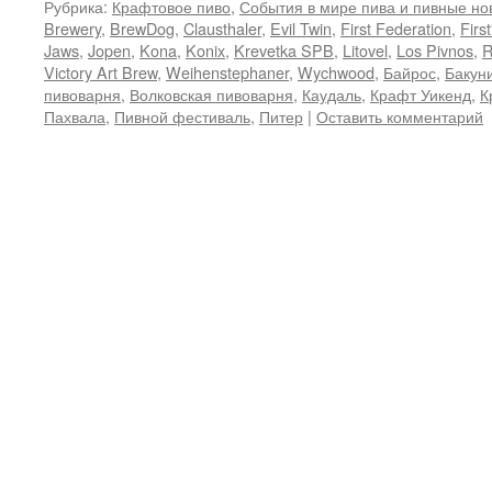
Рубрика:
Крафтовое пиво
,
События в мире пива и пивные но
Brewery
,
BrewDog
,
Clausthaler
,
Evil Twin
,
First Federation
,
First
Jaws
,
Jopen
,
Kona
,
Konix
,
Krevetka SPB
,
Litovel
,
Los Pivnos
,
R
Victory Art Brew
,
Weihenstephaner
,
Wychwood
,
Байрос
,
Бакун
пивоварня
,
Волковская пивоварня
,
Каудаль
,
Крафт Уикенд
,
К
Пахвала
,
Пивной фестиваль
,
Питер
|
Оставить комментарий