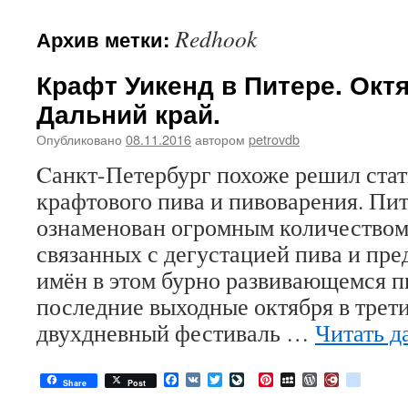
Redhook
Архив метки:
Крафт Уикенд в Питере. Окт
Дальний край.
Опубликовано
08.11.2016
автором
petrovdb
Cанкт-Петербург похоже решил ста
крафтового пива и пивоварения. Пит
ознаменован огромным количеством
связанных с дегустацией пива и пр
имён в этом бурно развивающемся п
последние выходные октября в трети
двухдневный фестиваль …
Читать д
Facebook
VK
Twitter
LiveJournal
Pinterest
MySpace
WordPress
Diary.Ru
google
Share
Post