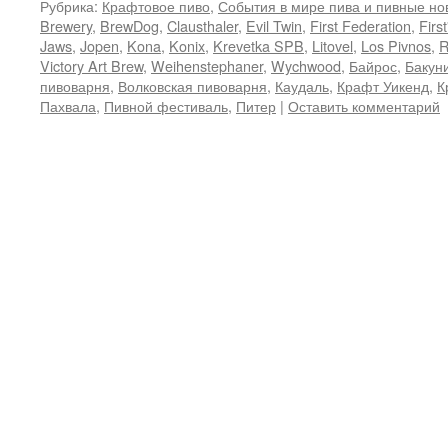
Рубрика:
Крафтовое пиво
,
События в мире пива и пивные но
Brewery
,
BrewDog
,
Clausthaler
,
Evil Twin
,
First Federation
,
First
Jaws
,
Jopen
,
Kona
,
Konix
,
Krevetka SPB
,
Litovel
,
Los Pivnos
,
R
Victory Art Brew
,
Weihenstephaner
,
Wychwood
,
Байрос
,
Бакун
пивоварня
,
Волковская пивоварня
,
Каудаль
,
Крафт Уикенд
,
К
Пахвала
,
Пивной фестиваль
,
Питер
|
Оставить комментарий