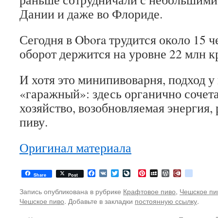
Дании и даже во Флориде.
Сегодня в Obora трудится около 15 ч
оборот держится на уровне 22 млн к
И хотя это минипивоварня, подход у
«гаражный»: здесь органично сочет
хозяйство, возобновляемая энергия,
пиву.
Оригинал материала
Facebook
VK
Twitter
LiveJournal
Pinterest
MySpace
WordPress
Diary.Ru
google
Share
Post
Запись опубликована в рубрике
Крафтовое пиво
,
Чешское пи
Чешское пиво
. Добавьте в закладки
постоянную ссылку
.