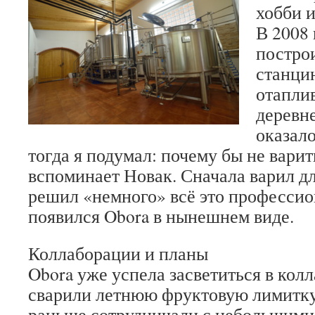
хобби 
В 2008 
постро
станци
отаплив
деревне
оказал
тогда я подумал: почему бы не вари
вспоминает Новак. Сначала варил дл
решил «немного» всё это профессио
появился Obora в нынешнем виде.
Коллаборации и планы
Obora уже успела засветиться в колл
сварили летнюю фруктовую лимитку 
раньше сотрудничали с небольшими