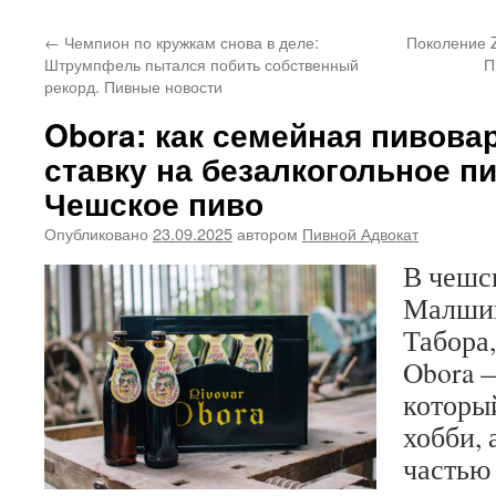
←
Чемпион по кружкам снова в деле:
Поколение Z
Штрумпфель пытался побить собственный
П
рекорд. Пивные новости
Obora: как семейная пивова
ставку на безалкогольное пи
Чешское пиво
Опубликовано
23.09.2025
автором
Пивной Адвокат
В чешс
Малшиц
Табора,
Obora 
которы
хобби, 
частью