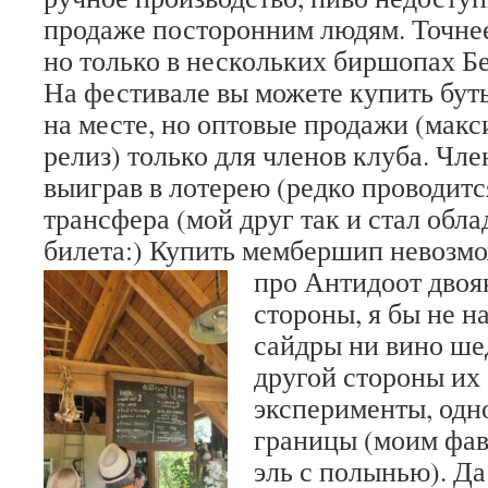
продаже посторонним людям. Точнее
но только в нескольких биршопах Б
На фестивале вы можете купить бут
на месте, но оптовые продажи (макс
релиз) только для членов клуба. Чл
выиграв в лотерею (редко проводитс
трансфера (мой друг так и стал обл
билета:) Купить мембершип невозм
про Антидоот двоя
стороны, я бы не на
сайдры ни вино ше
другой стороны их
эксперименты, одн
границы (моим фав
эль с полынью). Да