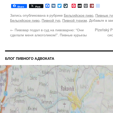
Facebook
VK
Twitter
LiveJournal
Pinterest
MySpace
WordPress
Diary.Ru
google
Share
Post
Запись опубликована в рубрике
Бельгийское пиво
,
Пивные ту
Бельгийское пиво
,
Пивной тур
,
Пивной туризм
. Добавьте в з
←
Пивовар подал в суд на пивоварню: “Они
Plzeňský 
сделали меня алкоголиком!”. Пивные курьезы
си
БЛОГ ПИВНОГО АДВОКАТА