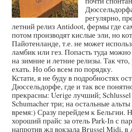
почти спонтан
Дюссельдорфа,
регулярно, пр
летний релиз Antidoot, фермы где са
потом производят кислые эли, но кот
Пайотенланде, т.е. не может исполь
ламбик или гез. Попасть туда можно 
на зимние и летние релизы. Так что
ехать. Но обо всем по порядку.
Кстати, я не буду в подробностях ос
Дюссельдорфе, где и так все понятн
прекрасны: Uerige лучший; Schlussel 
Schumacher три; на остальные альты
время:) Сразу перейдем к Бельгии. 
хороший прайс за отель Park-In с п
напротив жд вокзала Brussel Midi, в