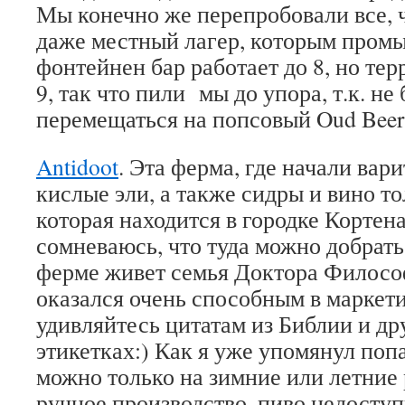
Мы конечно же перепробовали все, ч
даже местный лагер, которым промы
фонтейнен бар работает до 8, но те
9, так что пили мы до упора, т.к. н
перемещаться на попсовый Oud Beers
Antidoot
. Эта ферма, где начали вари
кислые эли, а также сидры и вино то
которая находится в городке Кортен
сомневаюсь, что туда можно добратьс
ферме живет семья Доктора Филосо
оказался очень способным в маркетин
удивляйтесь цитатам из Библии и др
этикетках:) Как я уже упомянул поп
можно только на зимние или летние
ручное производство, пиво недоступ