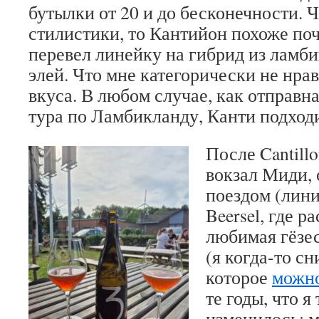
бутылки от 20 и до бесконечности. Ч
стилистики, то Кантийон похоже по
перевел линейку на гибрид из ламби
элей. Что мне категорически не нрав
вкуса. В любом случае, как отправна
тура по Ламбикланду, Канти подход
После Cantill
вокзал Миди, 
поездом (лини
Beersel, где 
любимая гёзес
(я когда-то сн
которое
можно
те годы, что я
изменилось: м