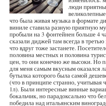
люди приятны
великолепные.
что была живая музыка в формате ди
виниле ставила разную приятную му
пробыли на 3 фонтейнен больше 4 ча
сказали диджей там всегда в третью
что вдруг тоже застанете. Посетите
половина местных и половина турист
цен, то они конечно же высоки. Но п
для меня самым вкусным оказался л
бутылка которого была самой дешево
(что в принципе странно, учитывая ч
1л). Были интересные винные вариац
бокальчик, но парадоксально что бе
победила над итальянским виноград