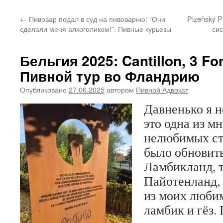
←
Пивовар подал в суд на пивоварню: “Они
Plzeňský 
сделали меня алкоголиком!”. Пивные курьезы
си
Бельгия 2025: Cantillon, 3 Fon
Пивной тур во Фландрию
Опубликовано
27.06.2025
автором
Пивной Адвокат
Давненько я не
это одна из м
нелюбимых ст
было обновить
Ламбикланд, 
Пайотенланд, 
из моих люби
ламбик и гёз.