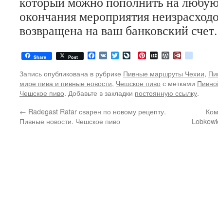
который можно пополнить на любую
окончания мероприятия неизрасходо
возвращена на ваш банковский счет.
Facebook
VK
Twitter
LiveJournal
Pinterest
MySpace
WordPress
Diary.Ru
google
Share
Post
Запись опубликована в рубрике
Пивные маршруты Чехии
,
Пи
мире пива и пивные новости
,
Чешское пиво
с метками
Пивно
Чешское пиво
. Добавьте в закладки
постоянную ссылку
.
←
Radegast Ratar сварен по новому рецепту.
Ком
Пивные новости. Чешское пиво
Lobkowi