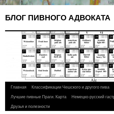
БЛОГ ПИВНОГО АДВОКАТА
Главная
Классификации Чешского и другого пива
Перейти
Лучшие пивные Праги. Карта
Немецко-русский гаст
к
Друзья и полезности
содержимому