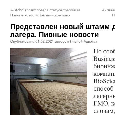
←
Achel грозит потеря статуса трапписта.
Английс
Пивные новости. Бельгийское пиво
П
Представлен новый штамм 
лагера. Пивные новости
Опубликовано
01.02.2021
автором
Пивной Адвокат
По соо
Busines
биоинж
компани
BioSci
способ
лагерн
ГМО, к
словам