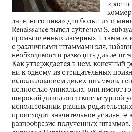
«расши
коммер
лагерного пива» для больших и мин
Renaissance вывел субгеном S. eubaya
промышленных лагерных штаммов и
с различными штаммами эля, избави
необходимости разводить дикие штам
Как утверждается в нем, конечный р
ни к одному из отрицательных призн
использованием диких штаммов, ген
полностью уникальна, они имеют го
широкий диапазон температурной ус
использовании разных родительски
происходит значительное усиление 
разнообразие полученных штаммов
директор Renaissance BioScience, до