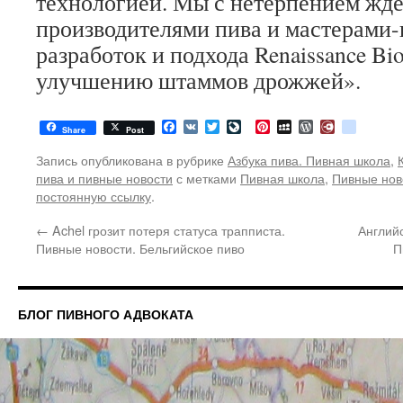
технологией. Мы с нетерпением жд
производителями пива и мастерами
разработок и подхода Renaissance Bio
улучшению штаммов дрожжей».
Facebook
VK
Twitter
LiveJournal
Pinterest
MySpace
WordPress
Diary.Ru
google
Share
Post
Запись опубликована в рубрике
Азбука пива. Пивная школа
,
пива и пивные новости
с метками
Пивная школа
,
Пивные нов
постоянную ссылку
.
←
Achel грозит потеря статуса трапписта.
Английс
Пивные новости. Бельгийское пиво
П
БЛОГ ПИВНОГО АДВОКАТА