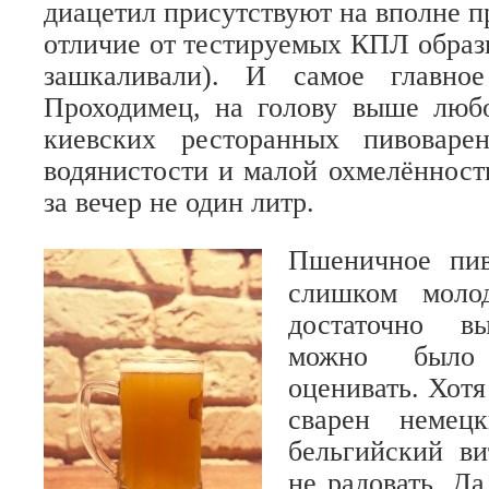
диацетил присутствуют на вполне п
отличие от тестируемых КПЛ образ
зашкаливали). И самое главно
Проходимец, на голову выше любо
киевских ресторанных пивоваре
водянистости и малой охмелённост
за вечер не один литр.
Пшеничное пи
слишком моло
достаточно в
можно было 
оценивать. Хотя
сварен немец
бельгийский ви
не радовать. Да