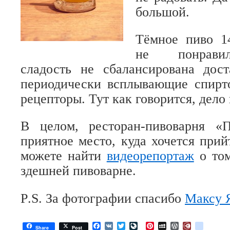
большой.
Тёмное пиво 1
не понравил
сладость не сбалансирована дост
периодически всплывающие спирт
рецепторы. Тут как говорится, дело
В целом, ресторан-пивоварня «
приятное место, куда хочется прий
можете найти
видеорепортаж
о том
здешней пивоварне.
P
.
S
. За фотографии спасибо
Максу 
Facebook
VK
Twitter
LiveJournal
Pinterest
MySpace
WordPress
Diary.Ru
google
Share
Post