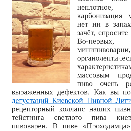
неплотное
карбонизация 
нет ни в запах
зачёт, спросите
Во-первых
минипивоварни
органолептичес
характеристик
массовым прод
пиво очень р
выраженных дефектов. Как вы по
дегустаций Киевской Пивной Лиг
рецепторный коллапс наших пивн
тейстинга светлого пива киев
пивоварен. В пиве «Проходимца