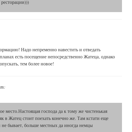
 ресторации)))
ормацию! Надо непременно навестить и отведать
 планах есть посещение непосредственно Жатеца, однако
опускать, тем более новое!
ит:
ое место.Настоящая господа да к тому же чистенькая
як в Жатец стоит поехать конечно же. Там кстати еще
н не бывает, больше местных да иногда немцы