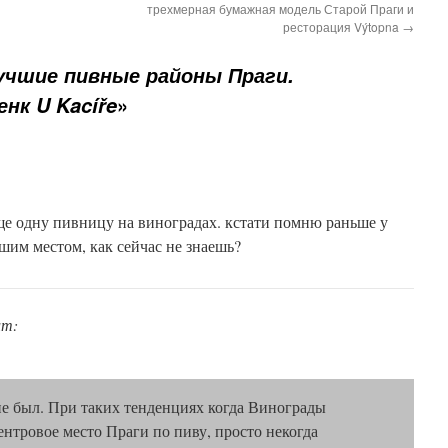
трехмерная бумажная модель Старой Праги и
ресторация Výtopna
→
учшие пивные районы Праги.
»
нк U Kacíře
еще одну пивницу на виноградах. кстати помню раньше у
шим местом, как сейчас не знаешь?
ит:
 не был. При таких тенденциях когда Винограды
ентровое место Праги по пиву, просто некогда