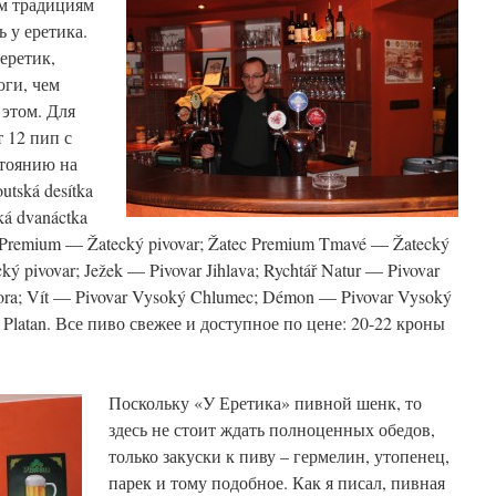
м традициям
 у еретика.
еретик,
оги, чем
 этом. Для
т 12 пип с
тоянию на
tská desítka
ká
dvanáctka
 Premium — Žatecký pivovar;
Žatec Premium Tmavé — Žatecký
ký pivovar;
Ježek — Pivovar Jihlava;
Rychtář Natur — Pivovar
ra;
Vít — Pivovar Vysoký Chlumec;
Démon — Pivovar Vysoký
r Platan. Все пиво свежее и доступное по цене: 20-22 кроны
Поскольку «У Еретика» пивной шенк, то
здесь не стоит ждать полноценных обедов,
только закуски к пиву – гермелин, утопенец,
парек и тому подобное. Как я писал, пивная