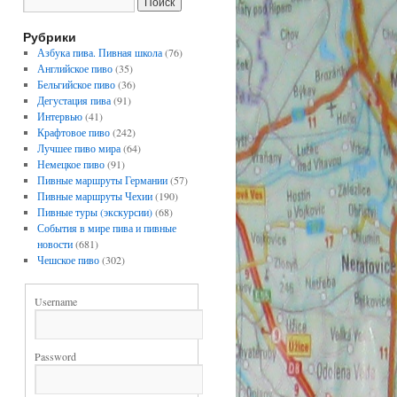
Рубрики
Азбука пива. Пивная школа
(76)
Английское пиво
(35)
Бельгийское пиво
(36)
Дегустация пива
(91)
Интервью
(41)
Крафтовое пиво
(242)
Лучшее пиво мира
(64)
Немецкое пиво
(91)
Пивные маршруты Германии
(57)
Пивные маршруты Чехии
(190)
Пивные туры (экскурсии)
(68)
События в мире пива и пивные
новости
(681)
Чешское пиво
(302)
Username
Password