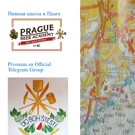
Пивная школа в Праге
Pivoman.su Official
Telegram Group