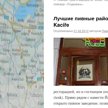
пивовар «Подковань»
Лучшие пивные райо
Kacíře
Опубликовано
21.02.2012
автором
Пив
ресторацией, но и гостинцем (п
(šenk). Прямо рядом с намести 
открыто пивное заведение, пози