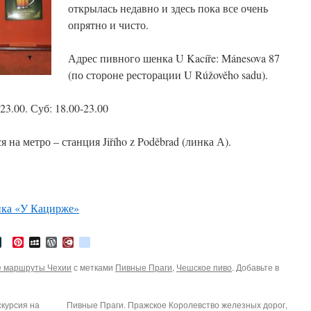
открылась недавно и здесь пока все очень
опрятно и чисто.
Адрес пивного шенка U Kacíře: Mánesova 87
(по стороне ресторации U Rúžověho sadu).
3.00. Суб: 18.00-23.00
 на метро – станция Jiřího z Poděbrad (линка А).
нка «У Кацирже»
tter
LiveJournal
Pinterest
MySpace
WordPress
Diary.Ru
google_bookmarks
 маршруты Чехии
с метками
Пивные Праги
,
Чешское пиво
. Добавьте в
курсия на
Пивные Праги. Пражское Королевство железных дорог,