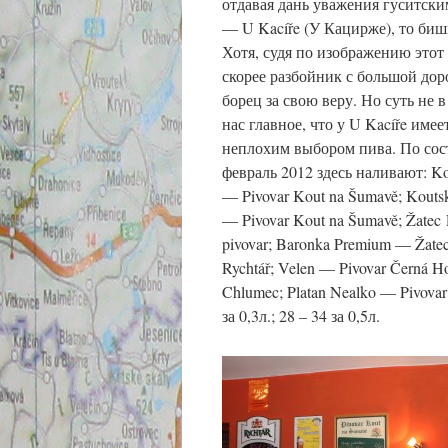
отдавая дань
уважения гуситски
— U Kacíře (У Кацирже), то бишь
Хотя, судя по изображению этот 
скорее разбойник с большой дор
борец за свою веру. Но суть не в
нас главное, что у U Kacíře имее
неплохим выбором пива. По сос
февраль 2012 здесь наливают: Kou
— Pivovar Kout na Šumavě; Kouts
— Pivovar Kout na Šumavě; Žatec
pivovar;
Baronka Premium — Žatec
Rychtář;
Velen — Pivovar Černá Ho
Chlumec;
Platan Nealko — Pivova
за 0,3л.; 28 – 34 за 0,5л.