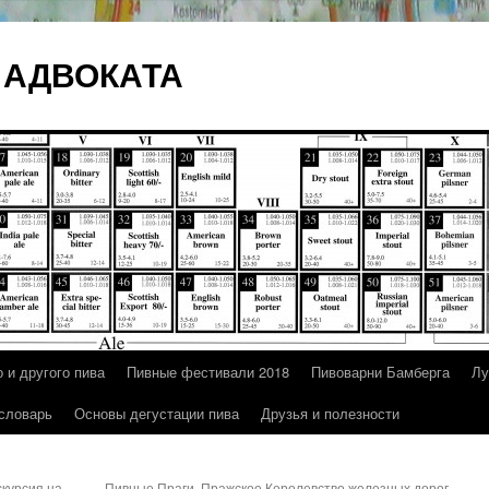
 АДВОКАТА
 и другого пива
Пивные фестивали 2018
Пивоварни Бамберга
Лу
 словарь
Основы дегустации пива
Друзья и полезности
курсия на
Пивные Праги. Пражское Королевство железных дорог,