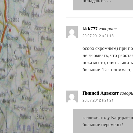
попадаются…
kkk777
говорит:
20.07.2012 в 21:18
особо скромным) при под
не зыбывать, что работа
пока место, опять-таки з
большие. Так понимаю, 
Пивной Адвокат
говор
20.07.2012 в 21:21
главное что у Кацирже 
большие перемены!