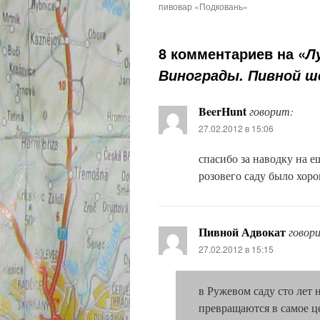
пивовар «Подковань»
8 комментариев на «
Л
Винограды. Пивной ше
BeerHunt
говорит:
27.02.2012 в 15:06
спасибо за наводку на 
розовего саду было хоро
Пивной Адвокат
говор
27.02.2012 в 15:15
в Ружевом саду сто лет
превращаются в самое ц