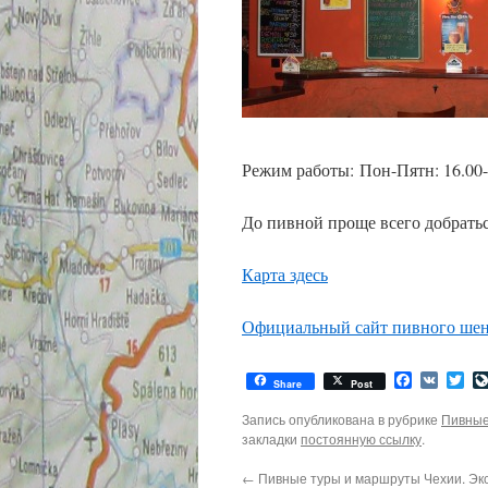
Режим работы: Пон-Пятн: 16.00-2
До пивной проще всего добраться
Карта здесь
Официальный сайт пивного ше
Facebook
VK
Twi
Share
Post
Запись опубликована в рубрике
Пивные
закладки
постоянную ссылку
.
←
Пивные туры и маршруты Чехии. Экс