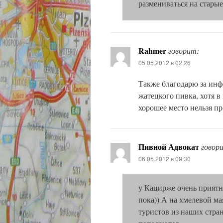
размениваться на старые
Rahmer
говорит:
05.05.2012 в 02:26
Также благодарю за инф
жатецкого пивка, хотя в
хорошее место нельзя пр
Пивной Адвокат
говор
06.05.2012 в 09:30
у Кацирже очень приятн
пока)) А на хмелевой ма
туристов из наших стра