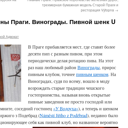
трехмерная бумажная модель Старой Праги и
ресторация Výtopna
→
ны Праги. Винограды. Пивной шенк U
ной Адвокат
В Праге прибавляется мест, где ставят более
десяти пип с разным пивом, при этом
периодически делая ротацию пива. На этот
раз наш любимый район
Винограды
, прирос
пивным клубом, точнее
пивным шенком
. На
Виноградах, судя по всему, вошло в моду
возрождать старые традиции чешского
гостеприимства, называя вновь открытые
пивные заведения не просто господой или
омните, соседний гостинец
«У Водоуха»
), а теперь и шенком
Йиржиго з Подебрад (
Náměstí Jiřího z Poděbrad
), недавно было
ционирующее себя как пивной клуб, но названное вероятно