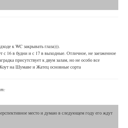
ходе к WC закрывать глаза))).
ет с 16 в будни и с 17 в выходные. Отличное, не заезженное
аградка присутствует к двум залам, но не особо все
Коут на Шумаве и Жатец основные сорта
ит:
перспективное место и думаю в следующем году его ждут