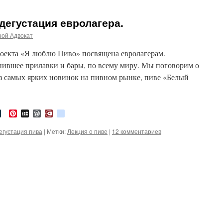
дегустация евролагера.
ной Адвокат
проекта «Я люблю Пиво» посвящена евролагерам.
ившее прилавки и бары, по всему миру. Мы поговорим о
из самых ярких новинок на пивном рынке, пиве «Белый
tter
LiveJournal
Pinterest
MySpace
WordPress
Diary.Ru
google_bookmarks
егустация пива
|
Метки:
Лекция о пиве
|
12 комментариев