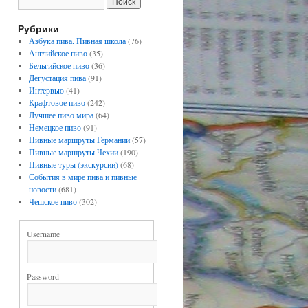
Рубрики
Азбука пива. Пивная школа
(76)
Английское пиво
(35)
Бельгийское пиво
(36)
Дегустация пива
(91)
Интервью
(41)
Крафтовое пиво
(242)
Лучшее пиво мира
(64)
Немецкое пиво
(91)
Пивные маршруты Германии
(57)
Пивные маршруты Чехии
(190)
Пивные туры (экскурсии)
(68)
События в мире пива и пивные
новости
(681)
Чешское пиво
(302)
Username
Password