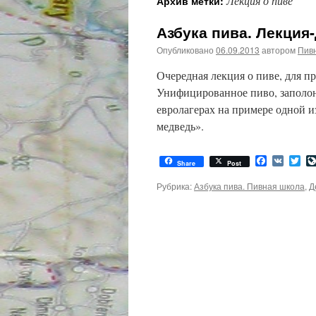
Лекция о пиве
Архив метки:
Азбука пива. Лекция-
Опубликовано
06.09.2013
автором
Пив
Очередная лекция о пиве, для 
Унифицированное пиво, заполон
евролагерах на примере одной 
медведь».
Facebook
VK
Twi
Share
Post
Рубрика:
Азбука пива. Пивная школа
,
Д