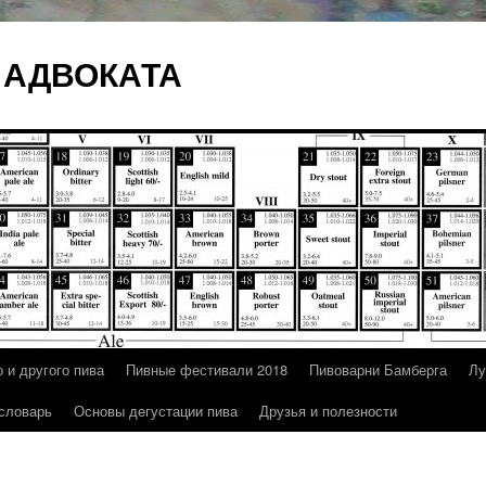
 АДВОКАТА
 и другого пива
Пивные фестивали 2018
Пивоварни Бамберга
Лу
 словарь
Основы дегустации пива
Друзья и полезности