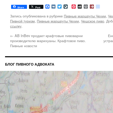
Facebook
VK
Twitter
LiveJournal
Pinterest
MySpace
WordPress
Diary.Ru
google
Share
Post
Запись опубликована в рубрике
Пивные маршруты Чехии
,
Че
Пивной туризм
,
Пивные маршруты Чехии
,
Чешское пиво
. Доб
ссылку
.
←
AB InBev продает крафтовые пивоварни
Ен
производителю марихуаны. Крафтовое пиво.
устра
Пивные новости
БЛОГ ПИВНОГО АДВОКАТА