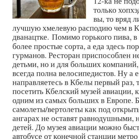
12-ка не под
только хопхэ
вы, то вряд 
лучшую хмелевую расподию чем в 
дванацтке.
Помимо горького пива, в
более простые сорта, а еда здесь п
гурманов. Ресторан приспособлен не
детьми, но и для больших компаний,
всегда полна велосипедистов. Ну а 
направляетесь в Кбелы первый раз,
посетить Кбелский музей авиации, 
одним из самых больших в Европе. 
самолеты/вертолеты как под открыты
ангарах не оставят равнодушными, 
детей. До музея авиации можно быст
автобусе от конечной станции метро 