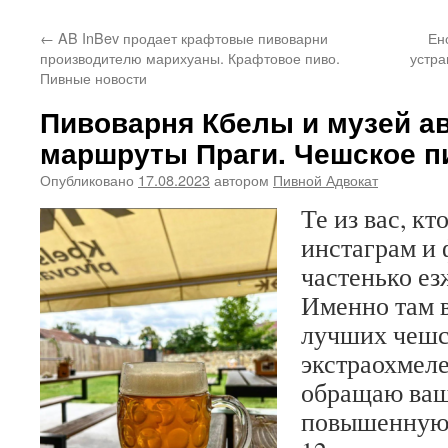
←
AB InBev продает крафтовые пивоварни
Ен
производителю марихуаны. Крафтовое пиво.
устра
Пивные новости
Пивоварня Кбелы и музей а
маршруты Праги. Чешское п
Опубликовано
17.08.2023
автором
Пивной Адвокат
Те из вас, кт
инстаграм и 
частенько ез
Именно там в
лучших чеш
экстраохмел
обращаю ваш
повышенную г