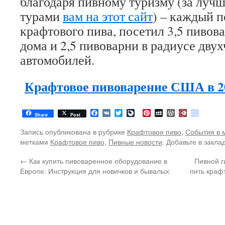
благодаря пивному туризму (за лу
турами
вам на этот сайт
) – каждый 
крафтового пива, посетил 3,5 пивова
дома и 2,5 пивоварни в радиусе дву
автомобилей.
Крафтовое пивоварение США в 20
Facebook
VK
Twitter
LiveJournal
Pinterest
MySpace
WordPress
Diary.Ru
google
Share
Post
Запись опубликована в рубрике
Крафтовое пиво
,
События в 
метками
Крафтовое пиво
,
Пивные новости
. Добавьте в закла
←
Как купить пивоваренное оборудование в
Пивной г
Европе. Инструкция для новичков и бывалых
пить краф