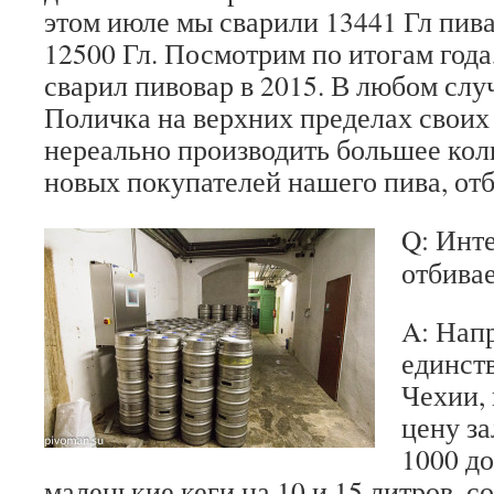
этом июле мы сварили 13441 Гл пива,
12500 Гл. Посмотрим по итогам года
сварил пивовар в 2015. В любом слу
Поличка на верхних пределах своих
нереально производить большее кол
новых покупателей нашего пива, от
Q: Инт
отбива
A: Нап
единст
Чехии,
цену за
1000 до
маленькие кеги на 10 и 15 литров, с