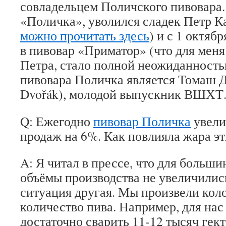
совладельцем Поличского пивовара.
«Поличка», уволился сладек Петр 
можно прочитать здесь
) и с 1 октяб
в пивовар «Приматор» (что для меня
Петра, стало полной неожиданность
пивовара Поличка является Томаш 
Dvořák), молодой выпускник ВШХТ
Q: Ежегодно
пивовар Поличка
увели
продаж на 6%. Как повлияла жара э
A: Я читал в прессе, что для больш
объёмы производства не увеличилис
ситуация другая. Мы произвели кол
количество пива. Например, для нас
достаточно сварить 11-12 тысяч гект