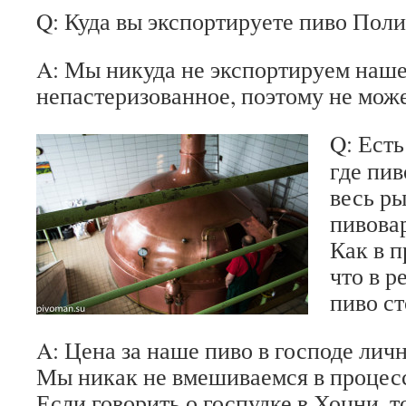
Q: Куда вы экспортируете пиво Пол
A: Мы никуда не экспортируем наше
непастеризованное, поэтому не може
Q: Есть
где пив
весь ры
пивовар
Как в 
что в р
пиво ст
A: Цена за наше пиво в господе личн
Мы никак не вмешиваемся в процесс
Если говорить о госпудке в Хоцни, т