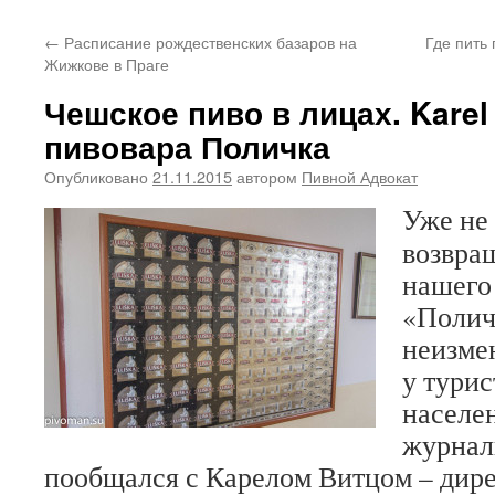
←
Расписание рождественских базаров на
Где пить
Жижкове в Праге
Чешское пиво в лицах. Karel
пивовара Поличка
Опубликовано
21.11.2015
автором
Пивной Адвокат
Уже не
возвра
нашего
«Полич
неизме
у турис
населен
журнал
пообщался с Карелом Витцом – дир