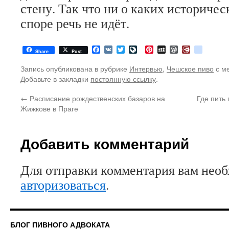
стену. Так что ни о каких историче
споре речь не идёт.
Facebook
VK
Twitter
LiveJournal
Pinterest
MySpace
WordPress
Diary.Ru
google
Share
Post
Запись опубликована в рубрике
Интервью
,
Чешское пиво
с м
Добавьте в закладки
постоянную ссылку
.
←
Расписание рождественских базаров на
Где пить
Жижкове в Праге
Добавить комментарий
Для отправки комментария вам нео
авторизоваться
.
БЛОГ ПИВНОГО АДВОКАТА