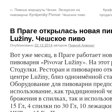
←
Пивные маршруты Чехии. Экскурсия на
Краф
пивоварню Kynšperský Pivovar. Чешское пиво
продал
В Праге открылась новая пи
Lužiny. Чешское пиво
Опубликовано
22.12.2014
автором
Пивной Адвокат
Вот уже месяц, в Праге работает но
пивоварня «Pivovar Lužiny». На этот 
Стодулки. Ресторан и пивоварню от
центре Lužiny, близ одноимённой ст
Оборудование для пивоварни предп
использование, как традиционной ч
брожения в спилках, так и использ
15 Гл, 4 спилки по 30 Гл, 10 лежацки