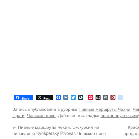
Facebook
VK
Twitter
LiveJournal
Pinterest
MySpace
WordPress
Diary.Ru
google
Share
Post
Запись опубликована в рубрике
Пивные маршруты Чехии
,
Че
Праги
,
Чешское пиво
. Добавьте в закладки
постоянную ссылк
←
Пивные маршруты Чехии. Экскурсия на
Краф
пивоварню Kynšperský Pivovar. Чешское пиво
продал