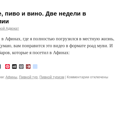
, пиво и вино. Две недели в
лии
ной Адвокат
 в Афинах, где я полностью погрузился в местную жизнь,
Думаю, вам понравится это видео в формате роад муви. И
баров, которые я посетил в Афинах:
tter
LiveJournal
Pinterest
MySpace
WordPress
Diary.Ru
google_bookmarks
ки:
Афины
,
Пивной тур
,
Пивной туризм
|
Комментарии
к
отключены
записи
Афины:
солнце,
море,
пиво
и
вино.
Две
недели
в