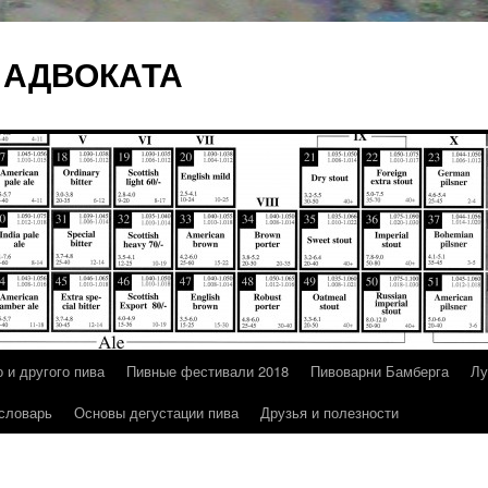
 АДВОКАТА
 и другого пива
Пивные фестивали 2018
Пивоварни Бамберга
Лу
 словарь
Основы дегустации пива
Друзья и полезности