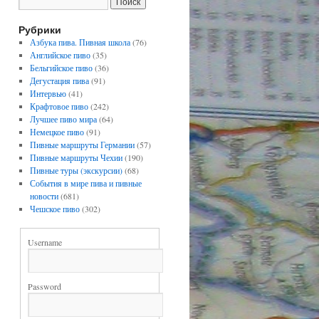
Рубрики
Азбука пива. Пивная школа
(76)
Английское пиво
(35)
Бельгийское пиво
(36)
Дегустация пива
(91)
Интервью
(41)
Крафтовое пиво
(242)
Лучшее пиво мира
(64)
Немецкое пиво
(91)
Пивные маршруты Германии
(57)
Пивные маршруты Чехии
(190)
Пивные туры (экскурсии)
(68)
События в мире пива и пивные
новости
(681)
Чешское пиво
(302)
Username
Password