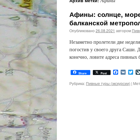
Афины
Архив метки:
Афины: солнце, море
балканской метропо
Опубликовано
26.08.2021
автором
Пив
Незаметно пролетели две недели
погостив у своего друга Саши. 
конечно, ловите адреса пивных 
Facebook
VK
Twi
Share
Post
Рубрика:
Пивные туры (экскурсии)
|
Мет