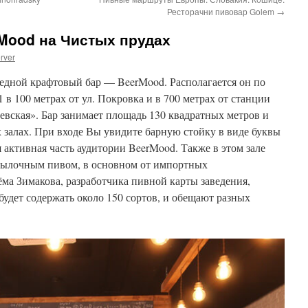
Ресторачни пивовар Golem
→
Mood на Чистых прудах
rver
едной крафтовый бар — BeerMood. Располагается он по
 в 100 метрах от ул. Покровка и в 700 метрах от станции
евская». Бар занимает площадь 130 квадратных метров и
х залах. При входе Вы увидите барную стойку в виде буквы
 активная часть аудитории BeerMood. Также в этом зале
утылочным пивом, в основном от импортных
ма Зимакова, разработчика пивной карты заведения,
будет содержать около 150 сортов, и обещают разных