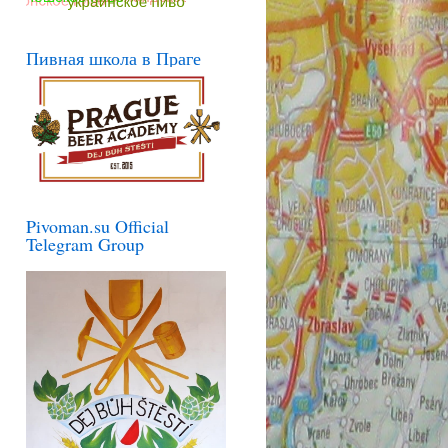
Пивная школа в Праге
Pivoman.su Official
Telegram Group