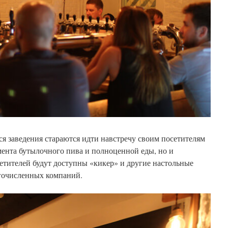
я заведения стараются идти навстречу своим посетителям
мента бутылочного пива и полноценной еды, но и
етителей будут доступны «кикер» и другие настольные
гочисленных компаний.