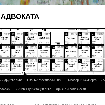
 АДВОКАТА
 и другого пива
Пивные фестивали 2018
Пивоварни Бамберга
Лу
 словарь
Основы дегустации пива
Друзья и полезности
inohradský
Пивные маршруты Европы. Словакия. Кошице.