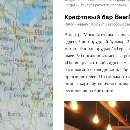
Burger – Tankovna pivovara Uhřineves
Крафтовый бар Beer
Опубликовано
10.08.2016
автором
obse
В центре Москвы открылся очер
адресу Чистопрудный бульвар, 21
метро «Чистые пруды» / «Турген
имеет 90 посадочных мест в трё
«П», вокруг которой сидит самая
располагается холодильник с б
производителей. По словам Артё
пивная карта бутылочного пива 
регионалов из Британии.