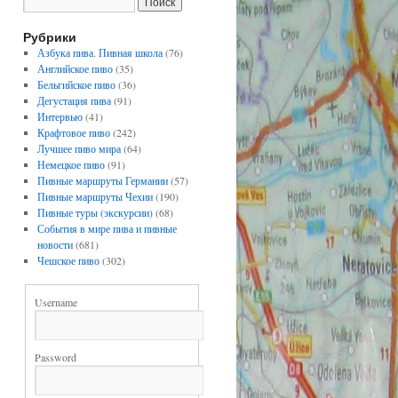
Рубрики
Азбука пива. Пивная школа
(76)
Английское пиво
(35)
Бельгийское пиво
(36)
Дегустация пива
(91)
Интервью
(41)
Крафтовое пиво
(242)
Лучшее пиво мира
(64)
Немецкое пиво
(91)
Пивные маршруты Германии
(57)
Пивные маршруты Чехии
(190)
Пивные туры (экскурсии)
(68)
События в мире пива и пивные
новости
(681)
Чешское пиво
(302)
Username
Password