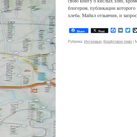
свою книгу о кислых элях, кро
блогером, публикации которого
хлеба. Майкл отзывчив, и запр
Facebook
VK
Twi
Share
Post
Рубрика:
Интервью
,
Крафтовое пиво
|
М