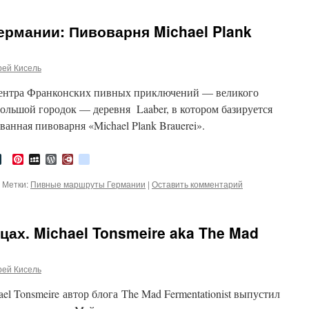
рмании: Пивоварня Michael Plank
рей Кисель
 центра Франконских пивных приключений — великого
ольшой городок — деревня Laaber, в котором базируется
ванная пивоварня «Michael Plank Brauerei».
tter
LiveJournal
Pinterest
MySpace
WordPress
Diary.Ru
google_bookmarks
Метки:
Пивные маршруты Германии
|
Оставить комментарий
цах. Michael Tonsmeire aka The Mad
рей Кисель
l Tonsmeire автор блога The Mad Fermentationist выпустил