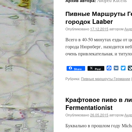
Андрей Кисель
Архив автора:
Пивные Маршруты Ге
городок Laaber
Опубликовано
17.12.2015
автором
Анд
Всего в 40-50 минутах езды от
города Нюрнберг, находится неб
очень привлекательная, и титуло
Facebook
VK
Twi
Share
Post
Рубрика:
Пивные маршруты Германии
|
Крафтовое пиво в ли
Fermentationist
Опубликовано
26.05.2015
автором
Анд
Буквально в прошлом году Michae