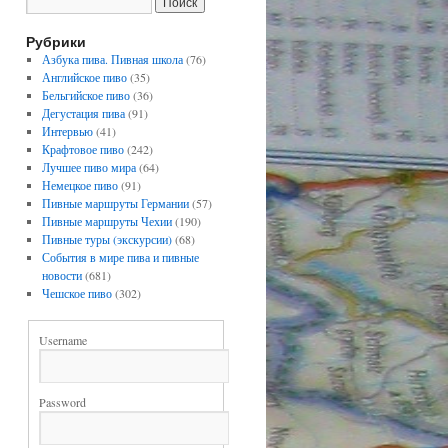
Рубрики
Азбука пива. Пивная школа
(76)
Английское пиво
(35)
Бельгийское пиво
(36)
Дегустация пива
(91)
Интервью
(41)
Крафтовое пиво
(242)
Лучшее пиво мира
(64)
Немецкое пиво
(91)
Пивные маршруты Германии
(57)
Пивные маршруты Чехии
(190)
Пивные туры (экскурсии)
(68)
События в мире пива и пивные
новости
(681)
Чешское пиво
(302)
Username
Password