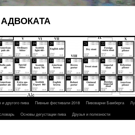
 АДВОКАТА
 и другого пива
Пивные фестивали 2018
Пивоварни Бамберга
Лу
 словарь
Основы дегустации пива
Друзья и полезности