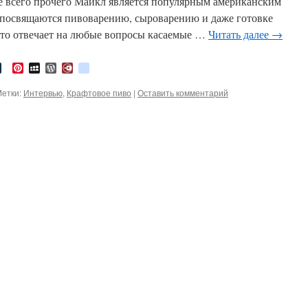
ме всего прочего Майкл является популярным американским
 посвящаются пивоварению, сыроварению и даже готовке
осто отвечает на любые вопросы касаемые …
Читать далее
→
tter
LiveJournal
Pinterest
MySpace
WordPress
Diary.Ru
google_bookmarks
етки:
Интервью
,
Крафтовое пиво
|
Оставить комментарий