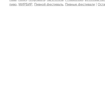
пиво
,
МИРБИР
,
Пивной фестиваль
,
Пивные фестивали
|
Оста