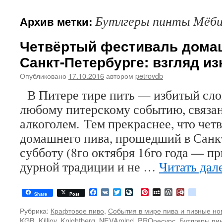
Бутлгеры пинты Мёби
Архив метки:
Четвёртый фестиваль домаш
Санкт-Петербурге: взгляд из
Опубликовано
17.10.2016
автором
petrovdb
В Питере тире пить — избитый сло
любому питерскому событию, связа
алкоголем. Тем прекраснее, что чет
домашнего пива, прошедший в Санкт
субботу (8го октября 16го года — пр
дурной традиции и не …
Читать дал
Facebook
VK
Twitter
LiveJournal
Pinterest
MySpace
WordPress
Diary.Ru
google
Share
Post
Рубрика:
Крафтовое пиво
,
События в мире пива и пивные но
KGB
,
Killjoy
,
Knightberg
,
NEVAmind
,
PROресурс
,
Бутлгеры пи