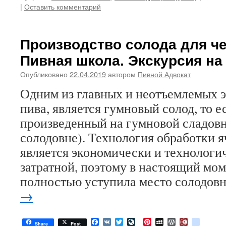
|
Оставить комментарий
Производство солода для че
Пивная школа. Экскурсия н
Опубликовано
22.04.2019
автором
Пивной Адвокат
Одним из главных и неотъемлемых 
пива, является гумновый солод, то е
произведенный на гумновой сладовн
солодовне). Технология обработки я
является экономически и технологи
затратной, поэтому в настоящий мо
полностью уступила место солодо
→
Facebook
VK
Twitter
LiveJournal
Pinterest
MySpace
WordPress
Diary.Ru
google
Share
Post