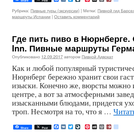
Share
Post
Рубрика:
Пивные туры (экскурсии)
|
Метки:
Пивной гид Барсе
маршруты Испании
|
Оставить комментарий
Где пить пиво в Нюрнберге.
Inn. Пивные маршруты Герм
Опубликовано
12.09.2017
автором
Пивной Адвокат
Как и любой популярный туристичес
Нюрнберг бережно хранит свои гас
изыски. Конечно же, вюрсты можно 
центре, а вот за атмосферными заве
изысканными блюдами, придется ух
троп. Несмотря на то, что я …
Читат
Facebook
VK
Twitter
LiveJournal
Pinterest
MySpace
WordPress
Diary.Ru
google
Share
Post