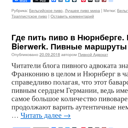
Share
Post
Рубрика:
Бельгийское пиво
,
Лучшее пиво мира
|
Метки:
Бельг
Траппистское пиво
|
Оставить комментарий
Где пить пиво в Нюрнберге.
Bierwerk. Пивные маршруты
Опубликовано
20.09.2018
автором
Пивной Адвокат
Читатели блога пивного адвоката зн
Франконию в целом и Нюрнберг в ч
справедливо полагая, что этот бавар
пивным сердцем Германии, ведь име
самое большое количество пивоваре
продолжают варить аутентичные нем
…
Читать далее
→