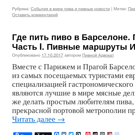
Рубрика:
События в мире пива и пивные новости
|
Метки:
Пив
Оставить комментарий
Где пить пиво в Барселоне. 
Часть I. Пивные маршруты 
Опубликовано
17.10.2017
автором
Пивной Адвокат
Вместе с Парижем и Прагой Барсело
из самых посещаемых туристами евр
специализацией гастрономического
являются лучшие в мире мясные дел
же делать простым любителям пива,
прекрасной портовой метрополии п
Читать далее
→
Facebook
VK
Twitter
LiveJournal
Pinterest
MySpace
WordPress
Diary.Ru
google