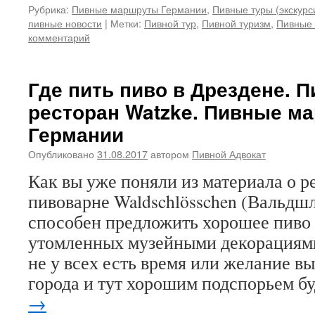
Рубрика:
Пивные маршруты Германии
,
Пивные туры (экскурс
пивные новости
|
Метки:
Пивной тур
,
Пивной туризм
,
Пивные
комментарий
Где пить пиво в Дрездене. 
ресторан Watzke. Пивные м
Германии
Опубликовано
31.08.2017
автором
Пивной Адвокат
Как вы уже поняли из материала о 
пивоварне Waldschlösschen (Вальдшл
способен предложить хорошее пиво и
утомленных музейными декорациями
не у всех есть время или желание вы
города и тут хорошим подспорьем б
→