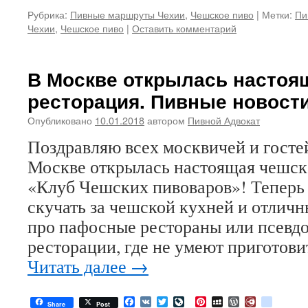
Рубрика:
Пивные маршруты Чехии
,
Чешское пиво
|
Метки:
Пи
Чехии
,
Чешское пиво
|
Оставить комментарий
В Москве открылась настоя
ресторация. Пивные новости
Опубликовано
10.01.2018
автором
Пивной Адвокат
Поздравляю всех москвичей и госте
Москве открылась настоящая чешск
«Клуб Чешских пивоваров»! Теперь 
скучать за чешской кухней и отличн
про пафосные рестораны или псевд
ресторации, где не умеют приготов
Читать далее
→
Facebook
VK
Twitter
LiveJournal
Pinterest
MySpace
WordPress
Diary.Ru
google
Share
Post