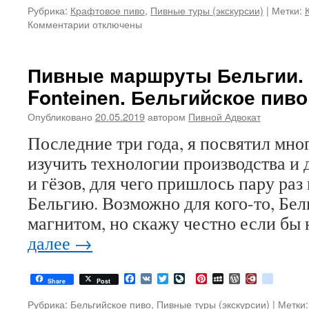
Рубрика:
Крафтовое пиво
,
Пивные туры (экскурсии)
|
Метки:
Комментарии
к
отключены
записи
Самые
пивные
Пивные маршруты Бельгии. 
города
Fonteinen. Бельгийское пиво
США
2020.
Опубликовано
20.05.2019
автором
Пивной Адвокат
Крафтовое
пиво
Последние три года, я посвятил мно
изучить технологии производства и
и гёзов, для чего пришлось пару раз 
Бельгию. Возможно для кого-то, Бел
магнитом, но скажу честно если бы
далее
→
Facebook
VK
Twitter
LiveJournal
Pinterest
MySpace
WordPress
Diary.Ru
google
Share
Post
Рубрика:
Бельгийское пиво
,
Пивные туры (экскурсии)
|
Метки: