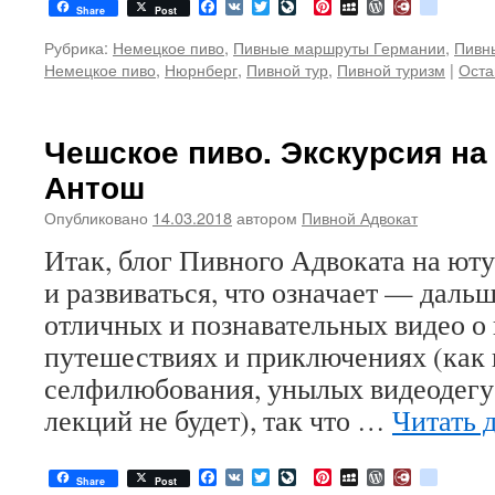
Facebook
VK
Twitter
LiveJournal
Pinterest
MySpace
WordPress
Diary.Ru
google
Share
Post
Рубрика:
Немецкое пиво
,
Пивные маршруты Германии
,
Пивны
Немецкое пиво
,
Нюрнберг
,
Пивной тур
,
Пивной туризм
|
Оста
Чешское пиво. Экскурсия н
Антош
Опубликовано
14.03.2018
автором
Пивной Адвокат
Итак, блог Пивного Адвоката на ют
и развиваться, что означает — даль
отличных и познавательных видео о
путешествиях и приключениях (как 
селфилюбования, унылых видеодегу
лекций не будет), так что …
Читать 
Facebook
VK
Twitter
LiveJournal
Pinterest
MySpace
WordPress
Diary.Ru
google
Share
Post