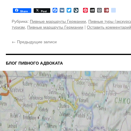
Facebook
VK
Twitter
LiveJournal
Pinterest
MySpace
WordPress
Diary.Ru
google
Share
Post
Рубрика:
Пивные маршруты Германии
,
Пивные туры (экскурс
туризм
,
Пивные маршруты Германии
|
Оставить комментари
←
Предыдущие записи
БЛОГ ПИВНОГО АДВОКАТА