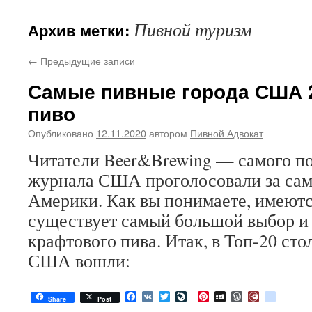
Пивной туризм
Архив метки:
←
Предыдущие записи
Самые пивные города США 
пиво
Опубликовано
12.11.2020
автором
Пивной Адвокат
Читатели Beer&Brewing — самого п
журнала США проголосовали за сам
Америки. Как вы понимаете, имеются
существует самый большой выбор и
крафтового пива. Итак, в Топ-20 ст
США вошли:
Facebook
VK
Twitter
LiveJournal
Pinterest
MySpace
WordPress
Diary.Ru
google
Share
Post