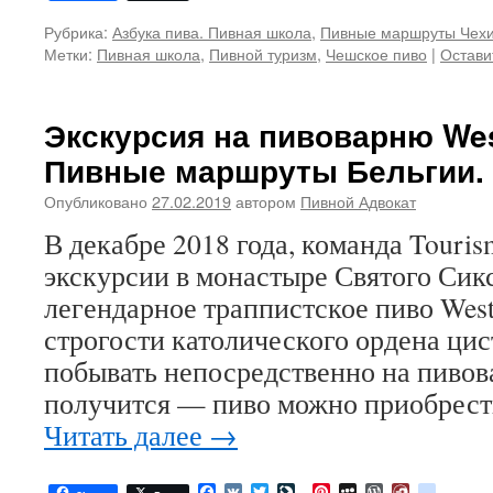
Рубрика:
Азбука пива. Пивная школа
,
Пивные маршруты Чех
Метки:
Пивная школа
,
Пивной туризм
,
Чешское пиво
|
Остави
Экскурсия на пивоварню Wes
Пивные маршруты Бельгии. 
Опубликовано
27.02.2019
автором
Пивной Адвокат
В декабре 2018 года, команда Touris
экскурсии в монастыре Святого Сикс
легендарное траппистское пиво Westv
строгости католического ордена цис
побывать непосредственно на пивова
получится — пиво можно приобрест
Читать далее
→
Facebook
VK
Twitter
LiveJournal
Pinterest
MySpace
WordPress
Diary.Ru
google