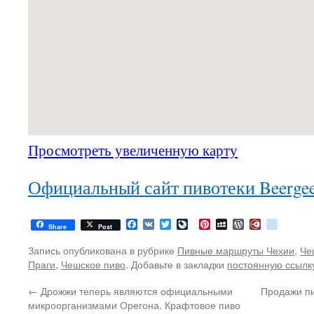
Просмотреть увеличенную карту
Официальный сайт пивотеки Beerge
Facebook
VK
Twitter
LiveJournal
Pinterest
MySpace
WordPress
Diary.Ru
google
Share
Post
Запись опубликована в рубрике
Пивные маршруты Чехии
,
Че
Праги
,
Чешское пиво
. Добавьте в закладки
постоянную ссылк
←
Дрожжи теперь являются официальными
Продажи пи
микроорганизмами Орегона. Крафтовое пиво