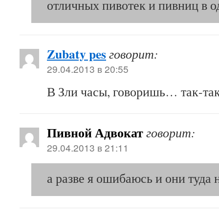
отличных пивотек и пивниц в о
Zubaty pes
говорит:
29.04.2013 в 20:55
В Зли часы, говоришь… так-т
Пивной Адвокат
говорит:
29.04.2013 в 21:11
а разве я ошибаюсь и они туда 