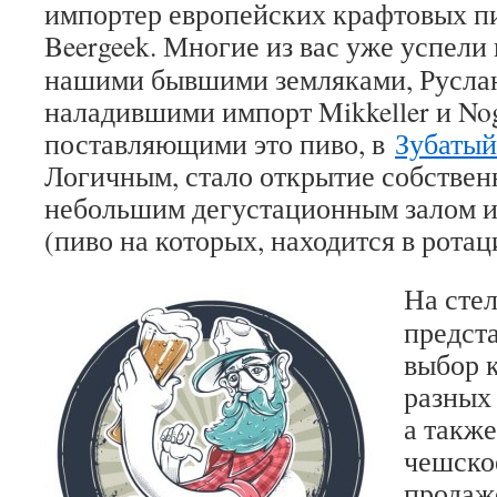
импортер европейских крафтовых п
Beergeek.
Многие из вас уже успели 
нашими бывшими земляками, Руслан
наладившими импорт Mikkeller и Nog
поставляющими это пиво, в
Зубатый
Логичным, стало открытие собствен
небольшим дегустационным залом и
(пиво на которых, находится в ротац
На сте
предст
выбор 
разных
а такж
чешско
продаж